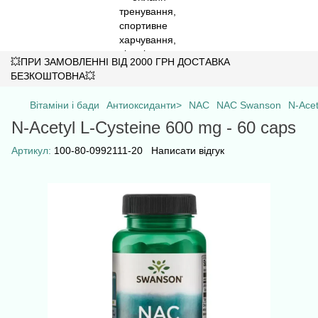
💥ПРИ ЗАМОВЛЕННІ ВІД 2000 ГРН ДОСТАВКА
БЕЗКОШТОВНА💥
Вітаміни і бади
Антиоксиданти>
NAC
NAC Swanson
N-Acet
N-Acetyl L-Cysteine 600 mg - 60 caps
Артикул:
100-80-0992111-20
Написати відгук