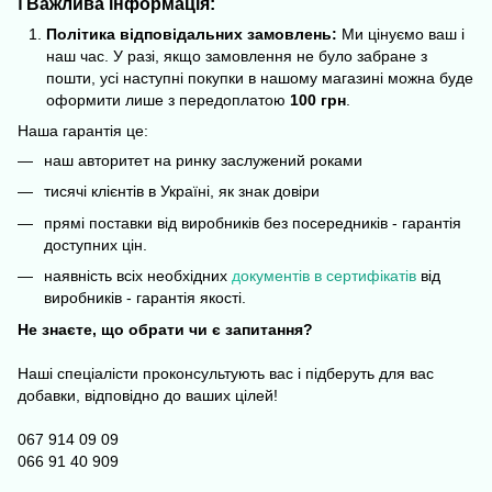
ℹ️ Важлива інформація:
Політика відповідальних замовлень:
Ми цінуємо ваш і
наш час. У разі, якщо замовлення не було забране з
пошти, усі наступні покупки в нашому магазині можна буде
оформити лише з передоплатою
100 грн
.
Наша гарантія це:
наш авторитет на ринку заслужений роками
тисячі клієнтів в Україні, як знак довіри
прямі поставки від виробників без посередників - гарантія
доступних цін.
наявність всіх необхідних
д
окументів в сертифікатів
від
виробників - гарантія якості.
Не знаєте, що обрати чи є запитання?
Наші спеціалісти проконсультують вас і підберуть для вас
добавки, відповідно до ваших цілей!
067 914 09 09
066 91 40 909