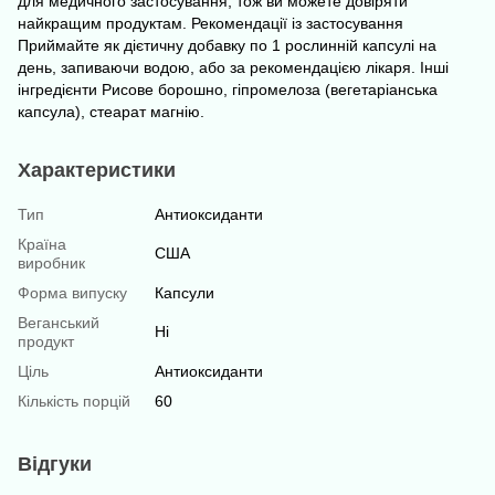
для медичного застосування, тож ви можете довіряти
найкращим продуктам. Рекомендації із застосування
Приймайте як дієтичну добавку по 1 рослинній капсулі на
день, запиваючи водою, або за рекомендацією лікаря. Інші
інгредієнти Рисове борошно, гіпромелоза (вегетаріанська
капсула), стеарат магнію.
Характеристики
Тип
Антиоксиданти
Країна
США
виробник
Форма випуску
Капсули
Веганський
Ні
продукт
Ціль
Антиоксиданти
Кількість порцій
60
Відгуки