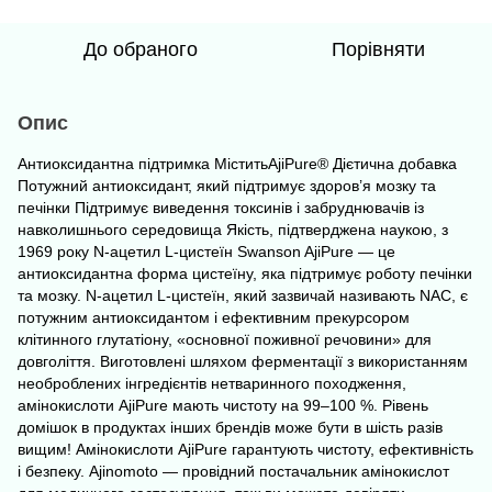
До обраного
Порівняти
Опис
Антиоксидантна підтримка МіститьAjiPure® Дієтична добавка
Потужний антиоксидант, який підтримує здоров’я мозку та
печінки Підтримує виведення токсинів і забруднювачів із
навколишнього середовища Якість, підтверджена наукою, з
1969 року N-ацетил L-цистеїн Swanson AjiPure — це
антиоксидантна форма цистеїну, яка підтримує роботу печінки
та мозку. N-ацетил L-цистеїн, який зазвичай називають NAC, є
потужним антиоксидантом і ефективним прекурсором
клітинного глутатіону, «основної поживної речовини» для
довголіття. Виготовлені шляхом ферментації з використанням
необроблених інгредієнтів нетваринного походження,
амінокислоти AjiPure мають чистоту на 99–100 %. Рівень
домішок в продуктах інших брендів може бути в шість разів
вищим! Амінокислоти AjiPure гарантують чистоту, ефективність
і безпеку. Ajinomoto — провідний постачальник амінокислот