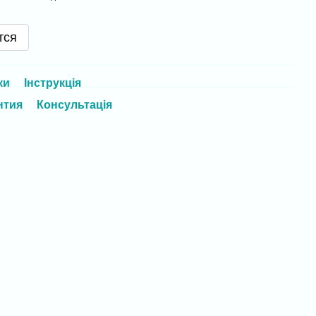
тся
ки
Інструкція
нтия
Консультація