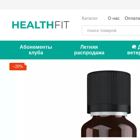
Перейти к основному контенту
Каталог
О нас
Оплата
Отзывы о магазине
Кон
Абонементы
Летняя
🪖 
клуба
распродажа
вете
−20%