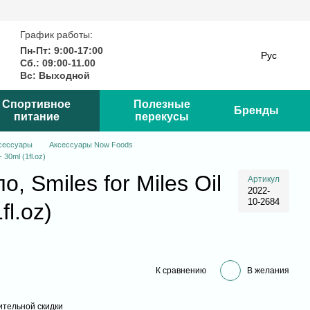
График работы:
Пн-Пт: 9:00-17:00
Рус
Сб.: 09:00-11.00
Вс: Выходной
Спортивное
Полезные
Бренды
питание
перекусы
сессуары
Аксессуары Now Foods
 30ml (1fl.oz)
 Smiles for Miles Oil
Артикул
2022-
10-2684
fl.oz)
К сравнению
В желания
тельной скидки