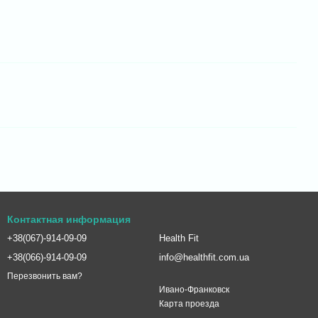
Контактная информация
+38(067)-914-09-09
Health Fit
+38(066)-914-09-09
info@healthfit.com.ua
Перезвонить вам?
Ивано-Франковск
Карта проезда