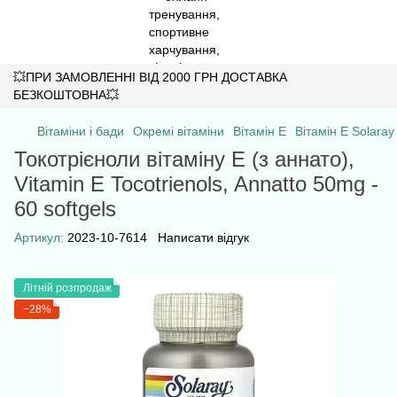
💥ПРИ ЗАМОВЛЕННІ ВІД 2000 ГРН ДОСТАВКА
БЕЗКОШТОВНА💥
Вітаміни і бади
Окремі вітаміни
Вітамін E
Вітамін E Solaray
Токотрієноли вітаміну Е (з аннато),
Vitamin E Tocotrienols, Annatto 50mg -
60 softgels
Артикул:
2023-10-7614
Написати відгук
Літній розпродаж
−28%