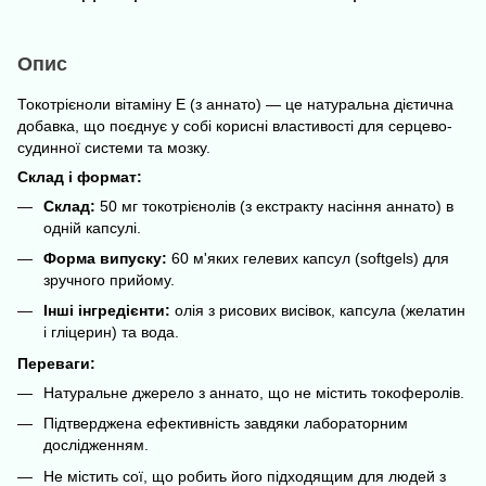
Опис
Токотрієноли вітаміну Е (з аннато) — це натуральна дієтична
добавка, що поєднує у собі корисні властивості для серцево-
судинної системи та мозку.
Склад і формат:
Склад:
50 мг токотрієнолів (з екстракту насіння аннато) в
одній капсулі.
Форма випуску:
60 м'яких гелевих капсул (softgels) для
зручного прийому.
Інші інгредієнти:
олія з рисових висівок, капсула (желатин
і гліцерин) та вода.
Переваги:
Натуральне джерело з аннато, що не містить токоферолів.
Підтверджена ефективність завдяки лабораторним
дослідженням.
Не містить сої, що робить його підходящим для людей з