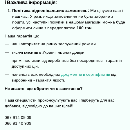
ℹ️ Важлива інформація:
Політика відповідальних замовлень:
Ми цінуємо ваш і
наш час. У разі, якщо замовлення не було забране з
пошти, усі наступні покупки в нашому магазині можна буде
оформити лише з передоплатою
100 грн
.
Наша гарантія це:
наш авторитет на ринку заслужений роками
тисячі клієнтів в Україні, як знак довіри
прямі поставки від виробників без посередників - гарантія
доступних цін.
наявність всіх необхідних
д
окументів в сертифікатів
від
виробників - гарантія якості.
Не знаєте, що обрати чи є запитання?
Наші спеціалісти проконсультують вас і підберуть для вас
добавки, відповідно до ваших цілей!
067 914 09 09
066 91 40 909