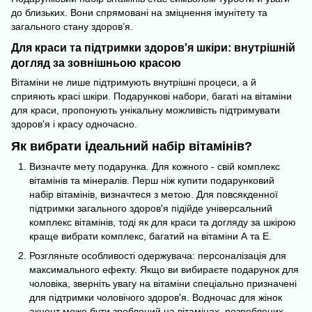
до близьких. Вони спрямовані на зміцнення імунітету та
загального стану здоров’я.
Для краси та підтримки здоров'я шкіри: внутрішній
догляд за зовнішньою красою
Вітаміни не лише підтримують внутрішні процеси, а й
сприяють
красі шкіри
. Подарункові набори, багаті на вітаміни
для краси, пропонують унікальну можливість підтримувати
здоров'я і красу одночасно.
Як вибрати ідеальний набір вітамінів?
Визначте мету подарунка. Для кожного - свій комплекс
вітамінів та мінералів
. Перш ніж купити подарунковий
набір вітамінів, визначтеся з метою. Для повсякденної
підтримки загального здоров'я підійде універсальний
комплекс вітамінів, тоді як для краси та догляду за шкірою
краще вибрати комплекс, багатий на вітаміни А та E.
Розгляньте особливості одержувача: персоналізація для
максимального ефекту. Якщо ви вибираєте подарунок для
чоловіка, зверніть увагу на вітаміни спеціально призначені
для підтримки чоловічого здоров'я. Водночас для жінок
акцент може бути зроблений на вітамінах, розроблених