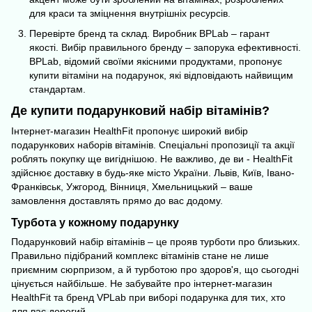
для краси та зміцнення внутрішніх ресурсів.
Перевірте бренд та склад. Виробник ВPLab – гарант
якості. Вибір правильного бренду – запорука ефективності.
ВPLab, відомий своїми якісними продуктами, пропонує
купити вітаміни на подарунок, які відповідають найвищим
стандартам.
Де купити подарунковий набір вітамінів?
Інтернет-магазин HealthFit пропонує широкий вибір
подарункових наборів вітамінів. Спеціальні пропозиції та акції
роблять покупку ще вигіднішою. Не важливо, де ви - HealthFit
здійснює доставку в будь-яке місто України. Львів, Київ, Івано-
Франківськ, Ужгород, Вінниця, Хмельницький – ваше
замовлення доставлять прямо до вас додому.
Турбота у кожному подарунку
Подарунковий набір вітамінів – це прояв турботи про близьких.
Правильно підібраний комплекс вітамінів стане не лише
приємним сюрпризом, а й турботою про здоров'я, що сьогодні
цінується найбільше. Не забувайте про інтернет-магазин
HealthFit та бренд VPLab при виборі подарунка для тих, хто
для вас дорогий.