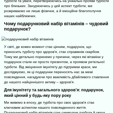
турботи та уваги, перетворюючись на унікальні прояви турботи
про близьких. Занурюючись у цей аспект турботи, ми
розкриваємо не лише фізичне, а й емоційне благополуччя
наших найближчих.
Чому подарунковий набір вітамінів – чудовий
подарунок?
У світі, де кожен момент стає цінним, подарунок, що
приносить турботу про здоров'я, стає справжнім скарбом.
Тому ми детально поринемо у причини, через які вітаміни у
подарунок стали не просто презентом, а проявом ретельної
турботи. Від зміцнення імунітету до підтримки краси, ми
досліджуємо, як ці подарунки переносять нас за межі
повсякдення, нагадуючи про важливість дбайливого ставлення
до нашого найціннішого активу – здоров'я.
Для імунітету та загального
здоров'я
: подарунок,
який цінний у будь-яку пору року
Ми живемо в епоху, де турбота про своє здоров'я стає
ключовим аспектом нашого повсякденного життя.
Подарунковий набір вітамінів стає символом турботи й уваги