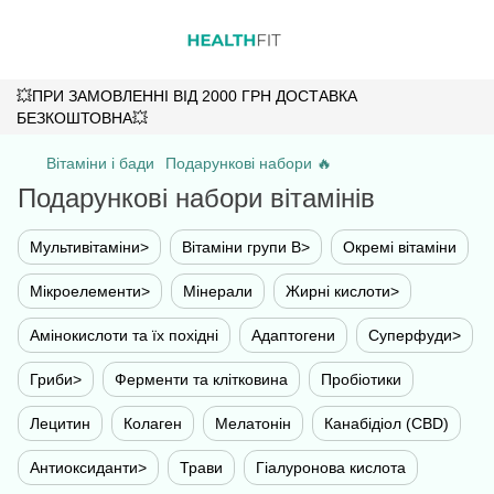
💥ПРИ ЗАМОВЛЕННІ ВІД 2000 ГРН ДОСТАВКА
БЕЗКОШТОВНА💥
Вітаміни і бади
Подарункові набори 🔥
Подарункові набори вітамінів
Мультивітаміни>
Вітаміни групи B>
Окремі вітаміни
Мікроелементи>
Мінерали
Жирні кислоти>
Амінокислоти та їх похідні
Адаптогени
Суперфуди>
Гриби>
Ферменти та клітковина
Пробіотики
Лецитин
Колаген
Мелатонін
Канабідіол (CBD)
Антиоксиданти>
Трави
Гіалуронова кислота