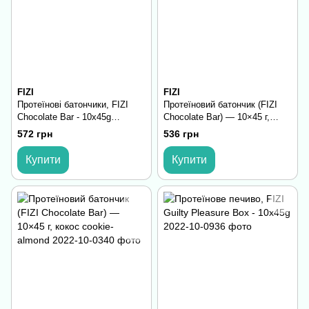
FIZI
FIZI
Протеїнові батончики, FIZI
Протеїновий батончик (FIZI
Chocolate Bar - 10х45g
Chocolate Bar) — 10×45 г,
Hazelnut-Himalayan Salt
peanut-карамель
572 грн
536 грн
Купити
Купити