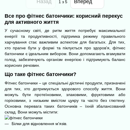
Назад
Вперед
1
з 5
Все про фітнес батончики: корисний перекус
для активного життя
У сучасному світі, де ритм життя потребує максимальної
енергії та продуктивності, підтримка режиму правильного
харчування стає важливим аспектом для багатьох. Для тих,
хто прагне бути у формі та піклується про здоров'я, фітнес
батончики є ідеальним вибором. Вони допомагають вгамувати
голод, забезпечують організм енергією і підтримують баланс
корисних речовин.
Що таке фітнес батончики?
Фітнес батончики – це спеціальні дієтичні продукти, призначені
для тих, хто дотримується здорового способу життя. Вони
можуть бути протеїновими, злаковими, фруктовими або
горіховими, з низьким вмістом цукру та часто без глютену.
Основна перевага таких батончиків – їхній збалансований
склад. Вони можуть містити:
Білки для відновлення м'язів.