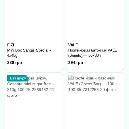
FIZI
VALE
Mini Box Santas Special -
Протеїновий батончик VALE
4х45g
(Bonuts) — 30×30 г
280 грн
294 грн
Без цукру