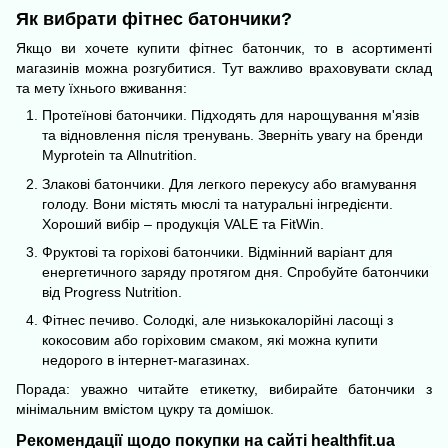
Як вибрати фітнес батончики?
Якщо ви хочете купити фітнес батончик, то в асортименті
магазинів можна розгубитися. Тут важливо враховувати склад
та мету їхнього вживання:
Протеїнові батончики
. Підходять для нарощування м'язів
та відновлення після тренувань. Зверніть увагу на бренди
Myprotein та Allnutrition.
Злакові батончики. Для легкого перекусу або вгамування
голоду. Вони містять мюслі та натуральні інгредієнти.
Хороший вибір – продукція VALE та FitWin.
Фруктові та горіхові батончики. Відмінний варіант для
енергетичного заряду протягом дня. Спробуйте батончики
від Progress Nutrition.
Фітнес печиво. Солодкі, але низькокалорійні ласощі з
кокосовим або горіховим смаком, які можна купити
недорого в інтернет-магазинах.
Порада: уважно читайте етикетку, вибирайте батончики з
мінімальним вмістом цукру та домішок.
Рекомендації щодо покупки на сайті healthfit.ua