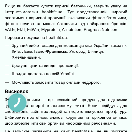
Якщо ви бажаєте купити корисні батончики, зверніть увагу на
інтернет-магазин
healthfit.ua
. Тут представлений широкий
асортимент корисної продукції, включаючи фітнес батончики,
фітнес печиво та мюслі батончики від найкращих брендів:
VALE, FIZI, FitWin, Myprotein, Allnutrition, Progress Nutrition.
Переваги покупки на healthfit.ua:
Зручний вибір товарів для мешканців міст України, таких як
Київ, Львів, Івано-Франківськ, Ужгород, Вінниця,
Хмельницький.
Доступні ціни та вигідні пропозиції.
Швидка доставка по всій Україні.
Можливість замовити товар онлайн недорого.
Висновок
Фітнес батончики – це незамінний продукт для підтримки
здоров'я та енергії в активному житті. Вони підійдуть для
спортсменів, зайнятих людей та тих, хто піклується про фігуру.
Вибирайте протеїнові, злакові, фруктові чи горіхові батончики,
щоб забезпечити свій організм необхідними речовинами.
Не забудьте заглянути на сайт healthfit.ua, де ви зможете