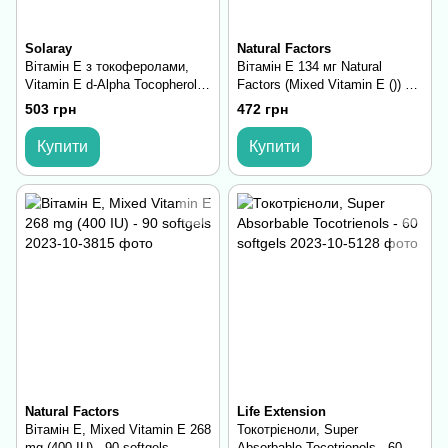
Solaray
Natural Factors
Вітамін E з токоферолами,
Вітамін E 134 мг Natural
Vitamin E d-Alpha Tocopherol
Factors (Mixed Vitamin E ()) —
268mg - 50 softgels
90 софтгелів
503 грн
472 грн
Купити
Купити
Natural Factors
Life Extension
Вітамін Е, Mixed Vitamin E 268
Токотрієноли, Super
mg (400 IU) - 90 softgels
Absorbable Tocotrienols - 60