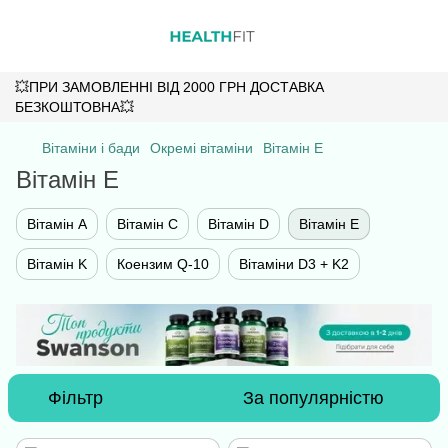
💥ПРИ ЗАМОВЛЕННІ ВІД 2000 ГРН ДОСТАВКА
БЕЗКОШТОВНА💥
Вітаміни і бади
Окремі вітаміни
Вітамін E
Вітамін E
Вітамін А
Вітамін C
Вітамін D
Вітамін E
Вітамін K
Коензим Q-10
Вітаміни D3 + K2
Фільтр
За популярністю