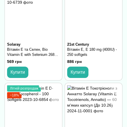
Solaray
21st Century
Вітамін E та Селен, Bio
Вітамін Е, E 180 mg (400IU) -
Vitamin E with Selenium 268mg
250 softgels
- 60 softgels
569 грн
886 грн
Купити
Купити
Літній розпродаж
−18%