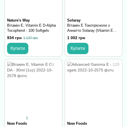
Nature's Way
Solaray
Вітамін E, Vitamin E D-Alpha
Вітамін E Токотрієноли з
Tocopherol - 100 Softgels
Аннатто Solaray (Vitamin E
Tocotrienols, Annatto) — 60
934 грн
1 002 грн
1 137 грн
м'яких капсул (До 10.26)
Купити
Купити
5
Now Foods
Now Foods