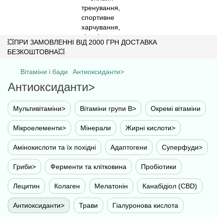
💥ПРИ ЗАМОВЛЕННІ ВІД 2000 ГРН ДОСТАВКА
БЕЗКОШТОВНА💥
Вітаміни і бади
Антиоксиданти>
Антиоксиданти>
Мультивітаміни>
Вітаміни групи B>
Окремі вітаміни
Мікроелементи>
Мінерали
Жирні кислоти>
Амінокислоти та їх похідні
Адаптогени
Суперфуди>
Гриби>
Ферменти та клітковина
Пробіотики
Лецитин
Колаген
Мелатонін
Канабідіол (CBD)
Антиоксиданти>
Трави
Гіалуронова кислота