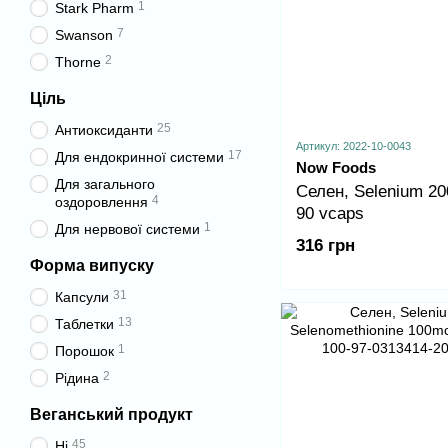
1
Stark Pharm
7
Swanson
2
Thorne
Ціль
25
Антиоксиданти
Артикул: 2022-10-0043
17
Для ендокринної системи
Now Foods
Для загального
Селен, Selenium 20
4
оздоровлення
90 vcaps
1
Для нервової системи
316 грн
Форма випуску
31
Капсули
13
Таблетки
1
Порошок
2
Рідина
Веганський продукт
45
Ні