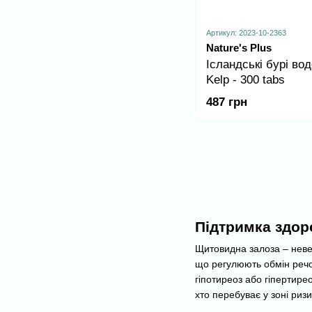
Артикул: 2023-10-2363
Nature's Plus
Ісландські бурі вод
Kelp - 300 tabs
487 грн
Підтримка здор
Щитовидна залоза – невел
що регулюють обмін речов
гіпотиреоз або гіпертире
хто перебуває у зоні риз