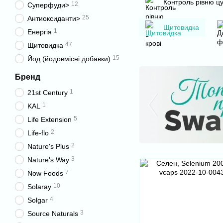
Контроль рівню цу
12
Суперфуди>
25
Антиоксиданти>
Щитовидка
1
Енергія
47
Щитовидка
15
Йод (йодовмісні добавки)
Бренд
1
21st Century
1
KAL
5
Life Extension
2
Life-flo
2
Nature's Plus
3
Nature's Way
7
Now Foods
10
Solaray
4
Solgar
3
Source Naturals