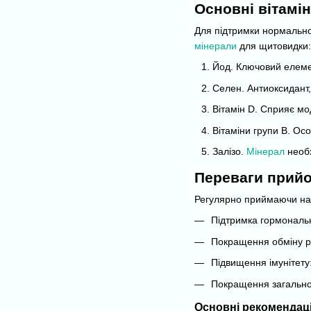
Основні вітамі
Для підтримки нормальної
мінерали
для щитовидки:
Йод. Ключовий елемен
Селен. Антиоксидант,
Вітамін D. Сприяє мо
Вітаміни групи B. Ос
Залізо.
Мінерал
необх
Переваги прийо
Регулярно приймаючи най
Підтримка гормональн
Покращення обміну ре
Підвищення імунітету
Покращення загального
Основні рекомендац