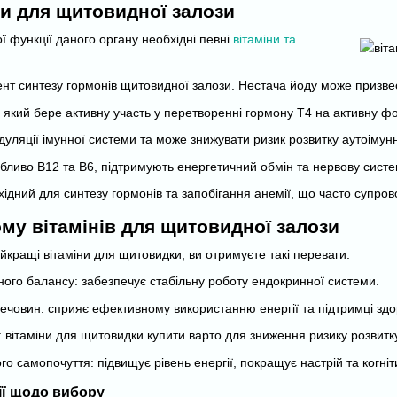
ни для щитовидної залози
 функції даного органу необхідні певні
вітаміни та
т синтезу гормонів щитовидної залози. Нестача йоду може призвест
 який бере активну участь у перетворенні гормону Т4 на активну ф
дуляції імунної системи та може знижувати ризик розвитку аутоіму
обливо B12 та B6, підтримують енергетичний обмін та нервову сист
ідний для синтезу гормонів та запобігання анемії, що часто супро
му вітамінів для щитовидної залози
кращі вітаміни для щитовидки, ви отримуєте такі переваги:
ого балансу: забезпечує стабільну роботу ендокринної системи.
човин: сприяє ефективному використанню енергії та підтримці здор
: вітаміни для щитовидки купити варто для зниження ризику розвитк
 самопочуття: підвищує рівень енергії, покращує настрій та когніти
ії щодо вибору