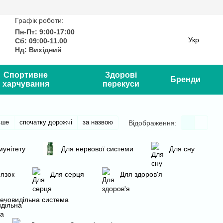
Графік роботи:
Пн-Пт: 9:00-17:00
Укр
Сб: 09:00-11.00
Нд: Вихідний
Спортивне
Здорові
Бренди
харчування
перекуси
вше
спочатку дорожчі
за назвою
Відображення:
мунітету
Для нервової системи
Для сну
'язок
Для серця
Для здоров'я
ечовидільна система