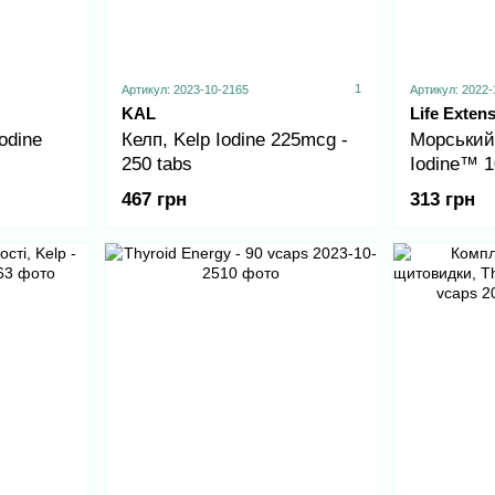
1
Артикул: 2023-10-2165
Артикул: 2022-
KAL
Life Exten
odine
Келп, Kelp Iodine 225mcg -
Морський
250 tabs
Iodine™ 1
vcaps
467 грн
313 грн