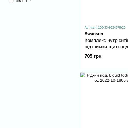
12
селен
Артикул: 100-33-9624678-20
Swanson
Комплекс нутрієнті
підтримки щитопод
залози Swanson (Th
705 грн
Essentials) — 90 к