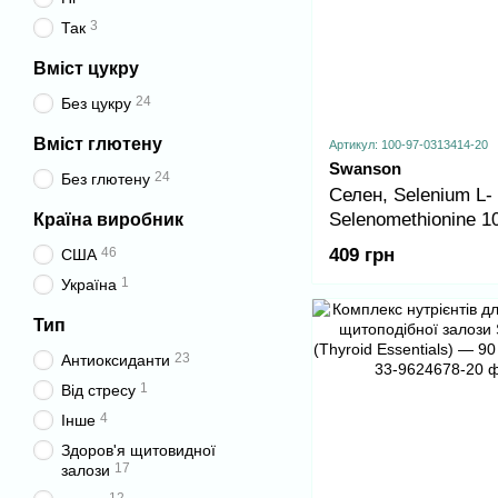
3
Так
Вміст цукру
24
Без цукру
Вміст глютену
Артикул: 100-97-0313414-20
Swanson
24
Без глютену
Селен, Selenium L-
Selenomethionine 1
Країна виробник
300cap
46
409 грн
США
1
Україна
Тип
23
Антиоксиданти
1
Від стресу
4
Інше
Здоров'я щитовидної
17
залози