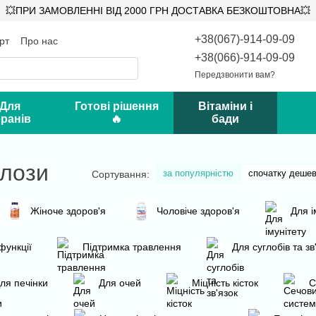
💥ПРИ ЗАМОВЛЕННІ ВІД 2000 ГРН ДОСТАВКА БЕЗКОШТОВНА💥
+38(067)-914-09-09
рт
Про нас
ифікати
Відгуки про магазин
+38(066)-914-09-09
Передзвонити вам?
 Для
Готові рішення
Вітаміни і
ранів
🔥
бади
алози
за популярністю
спочатку деше
Сортування:
Жіноче здоров'я
Чоловіче здоров'я
Для і
 функції
Підтримка травлення
Для суглобів та зв
ля печінки
Для очей
Міцність кісток
С