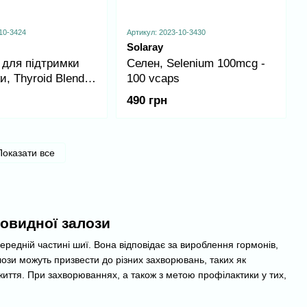
10-3424
Артикул: 2023-10-3430
Solaray
 для підтримки
Селен, Selenium 100mcg -
, Thyroid Blend
100 vcaps
00 vcaps
490 грн
Показати все
товидної залози
едній частині шиї. Вона відповідає за вироблення гормонів,
ози можуть призвести до різних захворювань, таких як
 життя. При захворюваннях, а також з метою профілактики у тих,