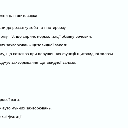
и до розвитку зоба та гіпотиреозу.
орму Т3, що сприяє нормалізації обміну речовин.
нних захворювань щитовидної залози.
ему, що важливо при порушеннях функції щитовидної залози.
воджує захворювання щитовидної залози.
ової ваги.
у аутоімунних захворювань.
вні функції.