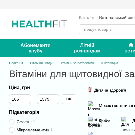
Перейти до основного контенту
Каталог
Ветеранський спо
Оплата і доставка
Серт
Контакти
Блог
Абонементи
Літній
🪖
клубу
розпродаж
вете
Health Fit
Вітаміни і бади
Вітаміни за потребами
Щитовидка
Вітаміни для щитовидної з
Ціна, грн
Дитяче здоров'я
Від Ціна, грн
До Ціна, грн
OK
Мозок і когнітивні
Підкатегорія
Краса
Д
25
Селен
1
Мікроелементи>