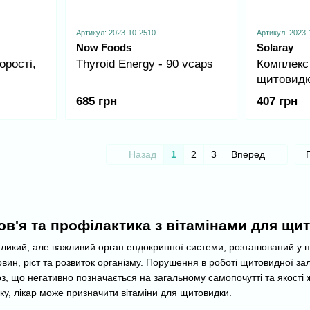
Артикул: 2023-10-2510
Артикул: 2023-
Now Foods
Solaray
орості,
Thyroid Energy - 90 vcaps
Комплекс
щитовидки
SP-26 - 1
685 грн
407 грн
Назад
1
2
3
Вперед
ов'я та профілактика з вітамінами для щи
икий, але важливий орган ендокринної системи, розташований у пер
ин, ріст та розвиток організму. Порушення в роботі щитовидної зал
оз, що негативно позначається на загальному самопочутті та якості
ику, лікар може призначити вітаміни для щитовидки.