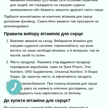
для людей, які страждають на серцево-судинні
захворювання або бажають зміцнити здоров'я свого серця.
Підібрати моновітаміни чи
комплекс вітамінів
для серця
допоможе фахівець. Самостійно вживати такі препарати не
рекомендовано.
Правила вибору вітамінів для серця
Важливо зважати на склад. Вибираючи вітаміни для
серцево-судинної системи, переконайтеся, що вони
містять не лише необхідні вітаміни, а й мінерали, такі як
магній, калій та селен.
Якість продукції. Перевагу слід віддавати продукції
перевірених виробників, таких як Stark Pharm, Trec
Nutrition, UNS Supplements, Universal Nutrition, V-Shape
Supps. Це гарантує якість та ефективність продукту.
Клінічні випробування. При покупці вітамінів для серця
зверніть увагу на наявність клінічних досліджень, що
підтверджують їхню ефективність та безпеку.
Де купити вітаміни для серця?
Ми пропонуємо широкий вибір вітамінів,
мінералів
та