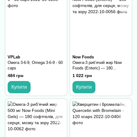
VPLab
Now Foods
Омега 3-6-9, Omega 3-6-9 - 60
Омега-3 риб’ячий жир Now
caps
Foods (Enteric) — 180
софтгелів, для серця, мозку
484 грн
1 022 грн
та зору
Купити
Купити