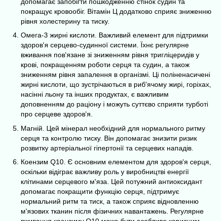
допомагає запобігти пошкодженню стінок судин та
покращує кровообіг. Вітамін Ц додатково сприяє зниженню
рівня холестерину та тиску.
Омега-3 жирні кислоти. Важливий елемент для підтримки
здоров'я серцево-судинної системи. Їхнє регулярне
вживання пов'язане зі зниженням рівня тригліцеридів у
крові, покращенням роботи серця та судин, а також
зниженням рівня запалення в організмі. Ці поліненасичені
жирні кислоти, що зустрічаються в риб'ячому жирі, горіхах,
насінні льону та інших продуктах, є важливим
доповненням до раціону і можуть суттєво сприяти турботі
про серцеве здоров'я.
Магній. Цей мінерал необхідний для нормального ритму
серця та контролю тиску. Він допомагає знизити ризик
розвитку артеріальної гіпертонії та серцевих нападів.
Коензим Q10. Є основним елементом для здоров'я серця,
оскільки відіграє важливу роль у виробництві енергії
клітинами серцевого м'яза. Цей потужний антиоксидант
допомагає покращити функцію серця, підтримує
нормальний ритм та тиск, а також сприяє відновленню
м'язових тканин після фізичних навантажень. Регулярне
вживання коензиму Q10 може бути особливо корисним