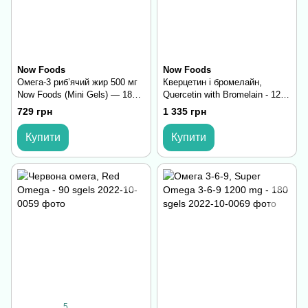
Now Foods
Now Foods
Омега-3 риб’ячий жир 500 мг
Кверцетин і бромелайн,
Now Foods (Mini Gels) — 180
Quercetin with Bromelain - 120
софтгелів, для серця, мозку
vcaps
729 грн
1 335 грн
та зору
Купити
Купити
5