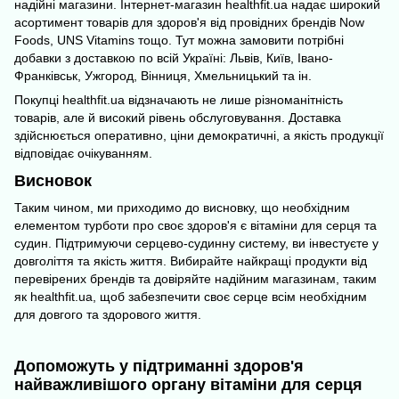
надійні магазини. Інтернет-магазин healthfit.ua надає широкий
асортимент
товарів для здоров'я
від провідних брендів Now
Foods, UNS Vitamins тощо. Тут можна замовити потрібні
добавки з доставкою по всій Україні: Львів, Київ, Івано-
Франківськ, Ужгород, Вінниця, Хмельницький та ін.
Покупці healthfit.ua відзначають не лише різноманітність
товарів, але й високий рівень обслуговування. Доставка
здійснюється оперативно, ціни демократичні, а якість продукції
відповідає очікуванням.
Висновок
Таким чином, ми приходимо до висновку, що необхідним
елементом турботи про своє здоров'я є вітаміни для серця та
судин. Підтримуючи серцево-судинну систему, ви інвестуєте у
довголіття та якість життя. Вибирайте найкращі продукти від
перевірених брендів та довіряйте надійним магазинам, таким
як healthfit.ua, щоб забезпечити своє серце всім необхідним
для довгого та здорового життя.
Допоможуть у підтриманні здоров'я
найважливішого органу вітаміни для серця