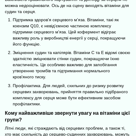
можна недооцінювати. Ось де на сцену виходять вітаміни для
судин та серця.
Підтримка здоров'я серцевого м'яза. Вітаміни, такі як
коензим Q10, є невід'ємною частиною комплексу
підтримки серцевого м'яза. Цей кофермент відіграє
важливу роль у виробництві енергії у серці, покращуючи
його функцію.
Зміцнення судин та капілярів. Вітаміни С та Е відомі своєю
здатністю зміцнювати стінки судин, покращуючи їхню
еластичність. Це особливо важливо для запобігання
утворенню тромбів та підтримання нормального
кров'яного тиску.
Профілактика. Для людей, схильних до ризику розвитку
серцевих захворювань, прийняття правильно підібраного
комплексу для серця може бути ефективним засобом
профілактики.
Кому найважливіше звернути увагу на вітаміни цієї
групи?
Літні люди, які страждають від серцевих проблем, а також ті,
хто має схильність до серцево-судинних захворювань, можуть