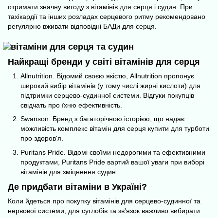
отримати значну вигоду з вітамінів для серця і судин. При
тахікардії та інших розладах серцевого ритму рекомендовано
регулярно вживати відповідні БАДи для серця.
Найкращі бренди у світі вітамінів для серця
Allnutrition. Відомий своєю якістю, Allnutrition пропонує
широкий вибір вітамінів (у тому числі
жирні кислоти
) для
підтримки серцево-судинної системи. Відгуки покупців
свідчать про їхню ефективність.
Swanson. Бренд з багаторічною історією, що надає
можливість комплекс вітамін для серця купити для турботи
про здоров'я.
Puritans Pride. Відомі своїми недорогими та ефективними
продуктами, Puritans Pride вартий вашої уваги при виборі
вітамінів для зміцнення судин.
Де придбати вітаміни в Україні?
Коли йдеться про покупку вітамінів для серцево-судинної та
нервової системи, для
суглобів та зв'язок
важливо вибирати