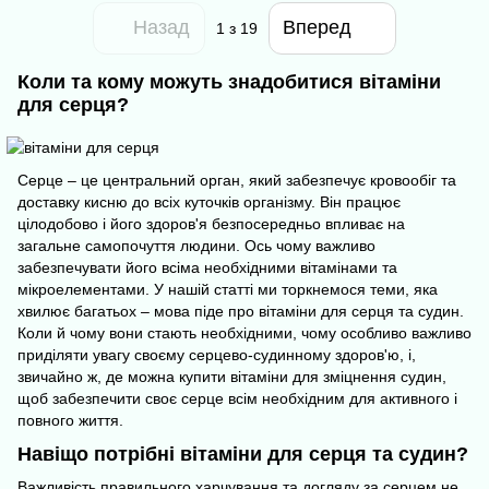
Назад
Вперед
1
з 19
Коли та кому можуть знадобитися вітаміни
для серця?
Серце – це центральний орган, який забезпечує кровообіг та
доставку кисню до всіх куточків організму. Він працює
цілодобово і його здоров'я безпосередньо впливає на
загальне самопочуття людини. Ось чому важливо
забезпечувати його всіма необхідними вітамінами та
мікроелементами. У нашій статті ми торкнемося теми, яка
хвилює багатьох – мова піде про вітаміни для серця та судин.
Коли й чому вони стають необхідними, чому особливо важливо
приділяти увагу своєму серцево-судинному здоров'ю, і,
звичайно ж, де можна купити вітаміни для зміцнення судин,
щоб забезпечити своє серце всім необхідним для активного і
повного життя.
Навіщо потрібні вітаміни для серця та судин?
Важливість правильного харчування та догляду за серцем не