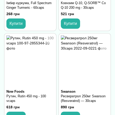
Імбир куркума, Full Spectrum
Коензим Q-10, Q-SORB™ Co
Ginger Turmeric - 60caps
Q-10 200 mg - 30caps
268 грн
521 грн
Купити
Купити
Now Foods
Swanson
Рутин, Rutin 450 mg - 100
Ресвератрол 250мг Swanson
vcaps
(Resveratrol) — 30caps
618 грн
890 грн