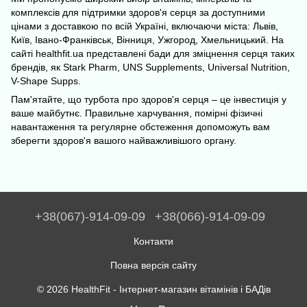
комплексів для підтримки здоров'я серця за доступними
цінами з доставкою по всій Україні, включаючи міста: Львів,
Київ, Івано-Франківськ, Вінниця, Ужгород, Хмельницький. На
сайті healthfit.ua представлені бади для зміцнення серця таких
брендів, як Stark Pharm, UNS Supplements, Universal Nutrition,
V-Shape Supps.
Пам'ятайте, що турбота про здоров'я серця – це інвестиція у
ваше майбутнє. Правильне харчування, помірні фізичні
навантаження та регулярне обстеження допоможуть вам
зберегти здоров'я вашого найважливішого органу.
+38(067)-914-09-09
+38(066)-914-09-09
Контакти
Повна версія сайту
© 2026 HealthFit -
Інтернет-магазин вітамінів і БАДів