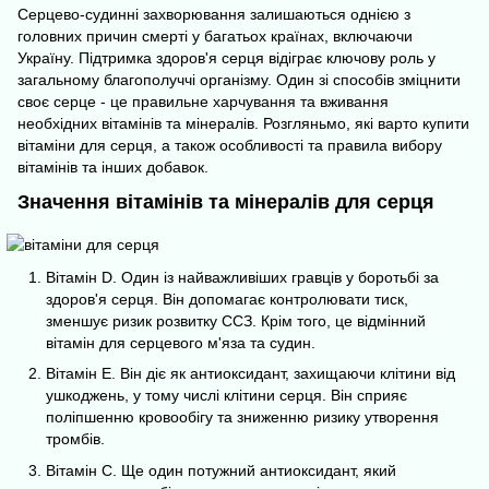
Серцево-судинні захворювання залишаються однією з
головних причин смерті у багатьох країнах, включаючи
Україну. Підтримка здоров'я серця відіграє ключову роль у
загальному благополуччі організму. Один зі способів зміцнити
своє серце - це правильне харчування та вживання
необхідних
вітамінів та мінералів
. Розгляньмо, які варто купити
вітаміни для серця, а також особливості та правила вибору
вітамінів та інших добавок.
Значення вітамінів та мінералів для серця
Вітамін D. Один із найважливіших гравців у боротьбі за
здоров'я серця. Він допомагає контролювати тиск,
зменшує ризик розвитку ССЗ. Крім того, це відмінний
вітамін для серцевого м'яза та судин.
Вітамін E. Він діє як антиоксидант, захищаючи клітини від
ушкоджень, у тому числі клітини серця. Він сприяє
поліпшенню кровообігу та зниженню ризику утворення
тромбів.
Вітамін С. Ще один потужний антиоксидант, який