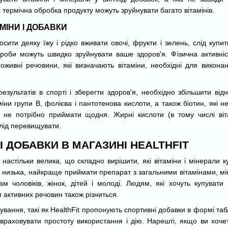
 термічна обробка продукту можуть зруйнувати багато вітамінів.
АМІНИ І ДОБАВКИ
ити деяку їжу і рідко вживати овочі, фрукти і зелень, слід купити
ороби можуть швидко зруйнувати ваше здоров'я. Фізична активні
живні речовини, які визначають вітаміни, необхідні для виконан
зультатів в спорті і зберегти здоров'я, необхідно збільшити від
аміни групи B, фолієва і пантотенова кислоти, а також біотин, які 
 не потрібно приймати щодня. Жирні кислоти (в тому числі віта
лід перевищувати.
НІ ДОБАВКИ В МАГАЗИНІ HEALTHFIT
в настільки велика, що складно вирішити, які вітаміни і мінерали 
лів низька, найкраще приймати препарат з загальними вітамінами, 
м чоловіків, жінок, дітей і молоді. Людям, які хочуть купувати 
я активних речовин також різниться.
вання, такі як HealthFit пропонують спортивні добавки в формі таб
о враховувати простоту використання і дію. Нарешті, якщо ви хоч