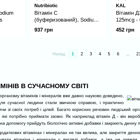
Nutribiotic
KAL
Sodium
Вітамін C
Вітамін Д
s
(буферизований), Sodium
125mcg - 
Ascorbate Powder - 454g
937 грн
452 грн
Назад
1
2
3
4
5
6
...
2
МІНІВ В СУЧАСНОМУ СВІТІ
організму вітамінів і мінералів вже давно науково доведено,
 для сучасної людини стали звичною справою, і практично
чи зі своїх потреб і цілей. Багато корисних речовин людський орга
, які потрібно приймати ззовні. Як наприклад вітамін Д - він вир
на допомогу прийдуть біологічно активні добавки і закриють денну 
одаткових вітамінах і мінералах не так велика, але закриття денн
упувати вітаміни і мінерали у вигляді добавок, а їжа не завж