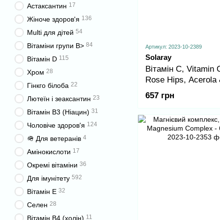
17
Астаксантин
136
Жіноче здоров'я
54
Multi для дітей
84
Вітаміни групи B>
Артикул: 2023-10-2389
Solaray
115
Вітамін D
Вітамін C, Vitamin 
28
Хром
Rose Hips, Acerola
22
Гінкго білоба
Bioflavonoids 1000m
657 грн
23
Лютеїн і зеаксантин
vcaps
31
Вітамін B3 (Ніацин)
124
Чоловіче здоров'я
4
🪖 Для ветеранів
17
Амінокислоти
36
Окремі вітаміни
592
Для імунітету
32
Вітамін E
28
Селен
11
Вітамін B4 (холін)