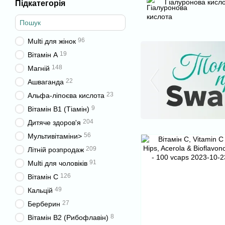
Гіалуронова кисл
Підкатегорія
96
Multi для жінок
19
Вітамін А
148
Магній
22
Ашваганда
23
Альфа-ліпоєва кислота
9
Вітамін B1 (Тіамін)
204
Дитяче здоров'я
56
Мультивітаміни>
209
Літній розпродаж
91
Multi для чоловіків
126
Вітамін C
49
Кальцій
27
Берберин
8
Вітамін B2 (Рибофлавін)