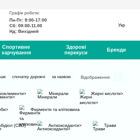
Графік роботи:
Пн-Пт: 9:00-17:00
Укр
Сб: 09:00-11.00
Нд: Вихідний
Спортивне
Здорові
Бренди
харчування
перекуси
вше
спочатку дорожчі
за назвою
Відображення:
роелементи>
Мінерали
Жирні кислоти>
иби>
Ферменти та клітковина
бідіол (CBD)
Антиоксиданти>
Трави