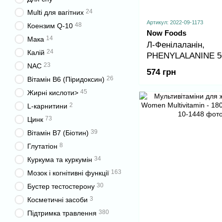
24
Multi для вагітних
Артикул: 2022-09-1173
48
Коензим Q-10
Now Foods
14
Мака
Л-Фенілаланін,
24
Калій
PHENYLALANINE 5
23
NAC
120 vcaps
574 грн
26
Вітамін B6 (Піридоксин)
45
Жирні кислоти>
2
L-карнитини
73
Цинк
39
Вітамін B7 (Біотин)
8
Глутатіон
34
Куркума та куркумін
163
Мозок і когнітивні функції
30
Бустер тестостерону
3
Косметичні засоби
380
Підтримка травлення