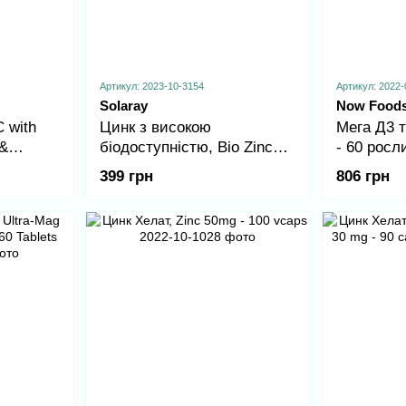
Артикул: 2023-10-3154
Артикул: 2022-
Solaray
Now Food
C with
Цинк з високою
Мега Д3 т
 &
біодоступністю, Bio Zinc
- 60 росл
g - 100
15mg - 100 vcaps
399 грн
806 грн