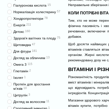
Неправильне зберігання і
15
Гіалуронова кислота
57
Нормалізація холестерину
КОЛИ ПОТРІБНІ ВІТ
78
Хондропротектори
Тим, хто не може перенос
211
Енергія
фізична пасивність і хв
речовинах, включаючи по
160
Детокс
добавок.
75
Здоров'я вагітних та плоду
Щоб досягти найвищих ре
47
Щитовидка
вітамінів ставляться віт
181
Для фігури
організм. Жирні кислоти
13
Догляд за обличчям
рекомендовану дозу не с
115
Омега 3
ВІТАМІНИ І РІЗ
2
Глютамін
Різноманітність продукті
1
Ізолят
вміст вітамінів і мінера
Протеїн для зростання
що відповідають потреба
10
м'язів
інгредієнтів. Концентраці
3
Цитрулін
Магазини здорового харчу
11
Догляд за волоссям
вітамін купити, потрібн
1
Спортивний інвентар