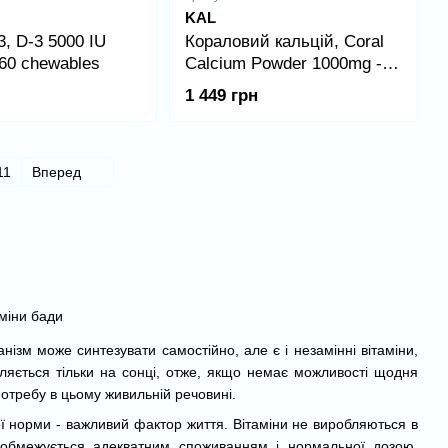
KAL
3, D-3 5000 IU
Кораловий кальцій, Coral
60 chewables
Calcium Powder 1000mg -
8oz
1 449 грн
11
Вперед
нізм може синтезувати самостійно, але є і незамінні вітаміни,
обляється тільки на сонці, отже, якщо немає можливості щодня
потребу в цьому живильній речовині.
ої норми - важливий фактор життя. Вітаміни не виробляються в
ди обмежується адекватним споживанням і нормальної дозою.