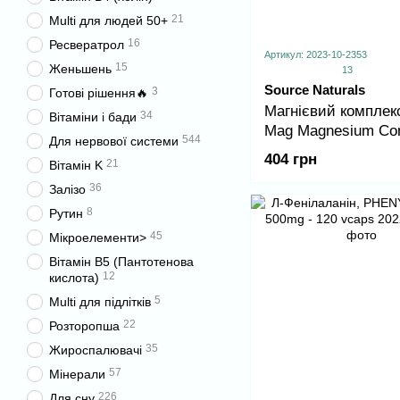
21
Multi для людей 50+
16
Ресвератрол
Артикул: 2023-10-2353
15
Женьшень
13
Source Naturals
3
Готові рішення🔥
Магнієвий комплекс
34
Вітаміни і бади
Mag Magnesium Com
544
Для нервової системи
60 Tablets
404 грн
21
Вітамін K
36
Залізо
8
Рутин
45
Мікроелементи>
Вітамін B5 (Пантотенова
12
кислота)
5
Multi для підлітків
22
Розторопша
35
Жироспалювачі
57
Мінерали
226
Для сну