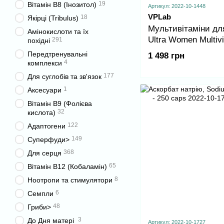
19
Вітамін B8 (Інозитол)
Артикул: 2022-10-1448
VPLab
18
Якірці (Tribulus)
Мультивітаміни для
Амінокислоти та їх
Ultra Women Multivi
291
похідні
180 caps
Передтренувальні
1 498 грн
4
комплекси
177
Для суглобів та зв'язок
1
Аксесуари
Вітамін B9 (Фолієва
32
кислота)
122
Адаптогени
149
Суперфуди>
368
Для серця
65
Вітамін B12 (Кобаламін)
8
Ноотропи та стимулятори
6
Семпли
48
Гриби>
3
До Дня матері
Артикул: 2022-10-1727