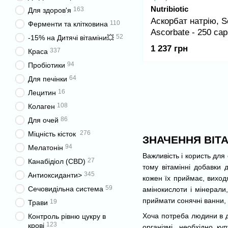
Nutribiotic
163
Для здоров'я
Аскорбат натрію, 
110
Ферменти та клітковина
Ascorbate - 250 cap
52
-15% на Дитячі вітаміни💥
1 237 грн
337
Краса
94
Пробіотики
64
Для печінки
16
Лецитин
108
Колаген
86
Для очей
276
Міцність кісток
ЗНАЧЕННЯ ВІТА
94
Мелатонін
Важливість і користь для 
27
Канабідіол (CBD)
тому вітамінні добавки
345
Антиоксиданти>
кожен їх приймає, виходя
59
Сечовидільна система
амінокислоти і мінерали
приймати сонячні ванни, 
19
Трави
Хоча потреба людини в д
Контроль рівню цукру в
123
крові
організмі, необхідно к