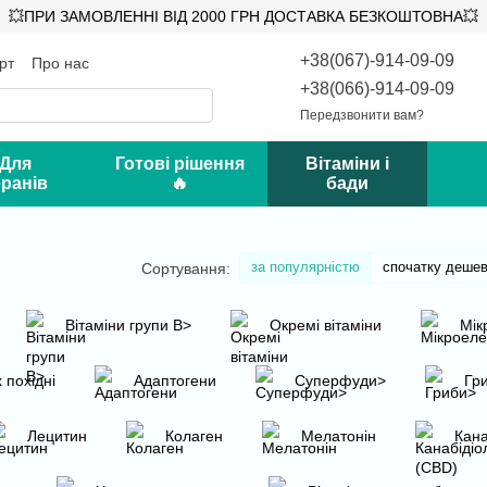
💥ПРИ ЗАМОВЛЕННІ ВІД 2000 ГРН ДОСТАВКА БЕЗКОШТОВНА💥
+38(067)-914-09-09
рт
Про нас
ифікати
Відгуки про магазин
+38(066)-914-09-09
Передзвонити вам?
 Для
Готові рішення
Вітаміни і
ранів
🔥
бади
за популярністю
спочатку деше
Сортування:
Вітаміни групи B>
Окремі вітаміни
Мік
 похідні
Адаптогени
Суперфуди>
Гр
Лецитин
Колаген
Мелатонін
Кана