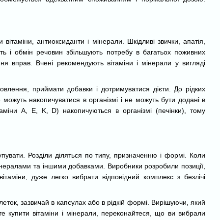
 вітаміни, антиоксиданти і мінерали. Шкідливі звички, апатія,
сть і обмін речовин збільшують потребу в багатьох поживних
ня вправ. Вчені рекомендують вітаміни і мінерали у вигляді
новлення, приймати добавки і дотримуватися дієти. До рідких
не можуть накопичуватися в організмі і не можуть бути додані в
міни A, E, K, D) накопичуються в організмі (печінки), тому
купувати. Розділи діляться по типу, призначенню і формі. Коли
мінералами та іншими добавками. Виробники розробили позиції,
вітаміни, дуже легко вибрати відповідний комплекс з безлічі
леток, зазвичай в капсулах або в рідкій формі. Вирішуючи, який
ете купити вітаміни і мінерали, переконайтеся, що ви вибрали