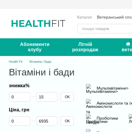
Перейти до основного контенту
Каталог
Ветеранський спо
Оплата і доставка
Серт
Контакти
Блог
Абонементи
Літній
🪖
клубу
розпродаж
вете
Health Fit
Вітаміни і бади
Вітаміни і бади
знижка%
Мультивітаміни>
Від знижка%
До знижка%
OK
Амінокислоти та їх
Ціна, грн
Пробіотики
Від Ціна, грн
До Ціна, грн
OK