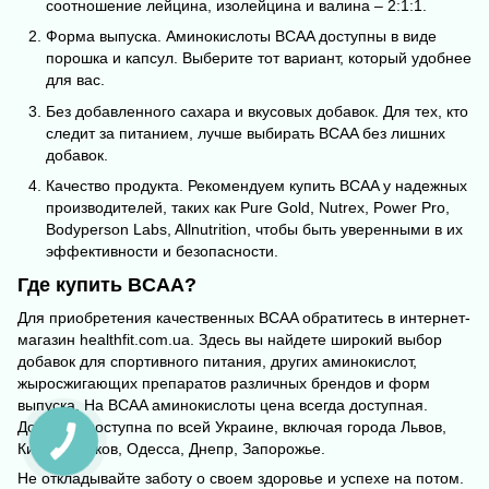
соотношение лейцина, изолейцина и валина – 2:1:1.
Форма выпуска. Аминокислоты BCAA доступны в виде
порошка и капсул. Выберите тот вариант, который удобнее
для вас.
Без добавленного сахара и вкусовых добавок. Для тех, кто
следит за питанием, лучше выбирать BCAA без лишних
добавок.
Качество продукта. Рекомендуем купить BCAA у надежных
производителей, таких как Pure Gold, Nutrex, Power Pro,
Bodyperson Labs, Allnutrition, чтобы быть уверенными в их
эффективности и безопасности.
Где купить BCAA?
Для приобретения качественных BCAA обратитесь в интернет-
магазин
healthfit.com.ua
. Здесь вы найдете широкий выбор
добавок для спортивного питания, других
аминокислот
,
жыросжигающих препаратов
различных брендов и форм
выпуска. На BCAA аминокислоты цена всегда доступная.
Доставка доступна по всей Украине, включая города Львов,
Киев, Харьков, Одесса, Днепр, Запорожье.
Не откладывайте заботу о своем здоровье и успехе на потом.