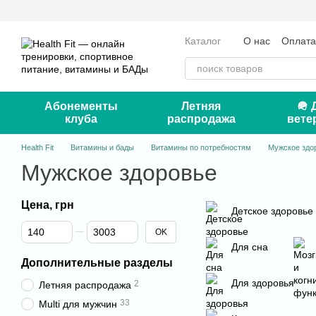
Перейти к основному контенту
Каталог
О нас
Оплата
Отзывы о магазине
Кон
Абонементы
Летняя
🪖 
клуба
распродажа
вете
Health Fit
Витамины и бады
Витамины по потребностям
Мужское здо
Мужское здоровье
Цена, грн
Детское здоровье
От Цена, грн
До Цена, грн
OK
Для сна
Дополнительные разделы
Для здоровья
2
Летняя распродажа
33
Multi для мужчин