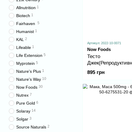
1
Allnutrition
1
Biotech
5
Fairhaven
1
Humanist
2
KAL
Артикул: 2022-10-0071
1
Lifeable
Now Foods
5
Life Extension
Тесто
Джек(Репродуктив
5
Myprotein
здоровье мужчин), 
1
Nature's Plus
895 грн
Jack 100 - 60 раст
10
Nature's Way
капсул
30
Now Foods
7
Nutrex
6
Pure Gold
14
Solaray
3
Solgar
2
Source Naturals