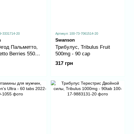
9-3331714-20
Артикул: 100-73-7061514-20
s
Swanson
ягод Пальметто,
Трибулус, Tribulus Fruit
tto Berries 550
500mg - 90 cap
caps
317 грн