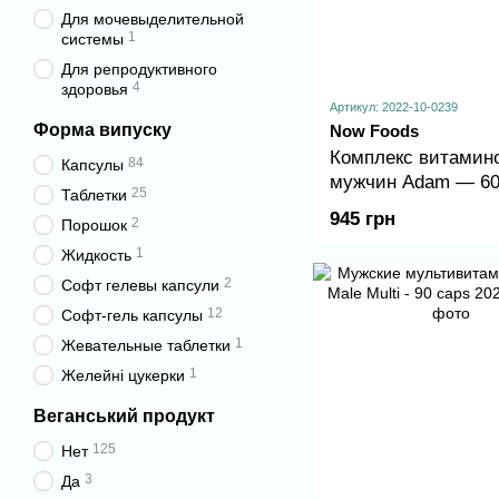
Для мочевыделительной
1
системы
Для репродуктивного
4
здоровья
Артикул: 2022-10-0239
Форма випуску
Now Foods
Комплекс витамин
84
Капсулы
мужчин Adam — 6
25
Таблетки
таблеток.
945 грн
2
Порошок
1
Жидкость
2
Софт гелевы капсули
12
Софт-гель капсулы
1
Жевательные таблетки
1
Желейні цукерки
Веганський продукт
125
Нет
3
Да