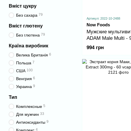
Вміст цукру
79
Без сахара
Артикул: 2022-10-2488
Now Foods
Вміст глютену
Мужские мультиви
79
Без глютена
ADAM Male Multi - 
Країна виробник
994 грн
6
Велика Британія
7
Польша
100
США
6
Венгрия
9
Украина
Тип
5
Комплексные
33
Для мужчин
9
Антиоксиданты
4
Комплекс