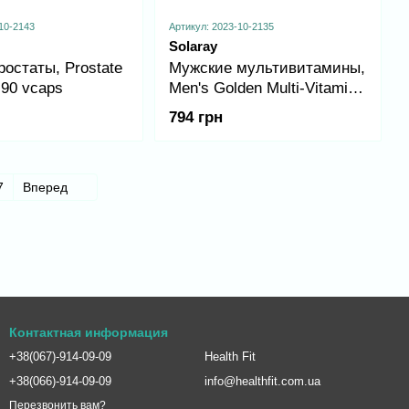
10-2143
Артикул: 2023-10-2135
Solaray
остаты, Prostate
Мужские мультивитамины,
 90 vcaps
Men's Golden Multi-Vitamin -
90 caps
794 грн
7
Вперед
Контактная информация
+38(067)-914-09-09
Health Fit
+38(066)-914-09-09
info@healthfit.com.ua
Перезвонить вам?