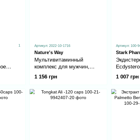
1
Артикул: 2022-10-1716
Артикул: 100-9
Nature's Way
Stark Pha
Мультивитаминный
Экдистеро
ное
комплекс для мужчин,
Ecdystero
Testo
Men's complete multivitamin
caps
1 156 грн
1 007 грн
ительных
- 130 tabs