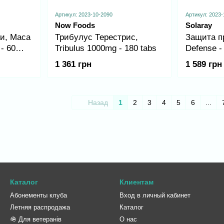
Артикул: 2023-10-2090
Артикул: 2023-
Now Foods
Solaray
ки, Maca
Трибулус Терестрис,
Защита пр
- 60
Tribulus 1000mg - 180 tabs
Defense -
1 361 грн
1 589 грн
Назад
1
2
3
4
5
6
...
Каталог
Клиентам
Абонементы клуба
Вход в личный кабинет
Летняя распродажа
Каталог
🪖 Для ветеранів
О нас