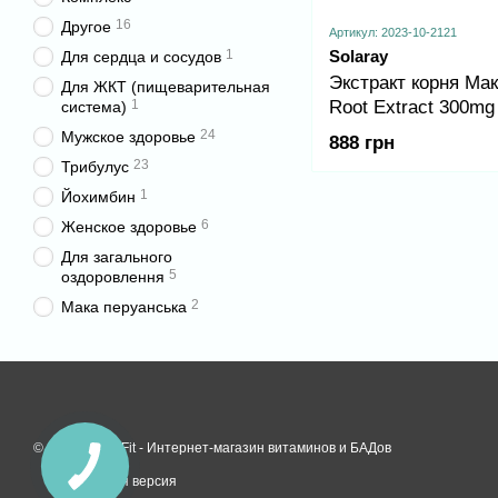
16
Другое
Артикул: 2023-10-2121
Solaray
1
Для сердца и сосудов
Экстракт корня Ма
Для ЖКТ (пищеварительная
Root Extract 300mg 
1
система)
vcaps
24
Мужское здоровье
888 грн
23
Трибулус
1
Йохимбин
6
Женское здоровье
Для загального
5
оздоровлення
2
Мака перуанська
© 2026 HealthFit -
Интернет-магазин витаминов и БАДов
Мобильная версия