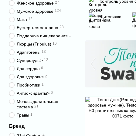
Контроль уровня 
27
Женское здоровье
124
Мужское здоровье
Щитовидка
12
Мака
28
Бустер тестостерона
1
Поддержка пищеварения
16
Якорцы (Tribulus)
13
Адаптогены
12
Суперфуды>
6
Для сердца
2
Для здоровья
1
Пробиотики
6
Антиоксиданты>
Мочевыделительная
21
система
1
Травы
Бренд
4
21st Century