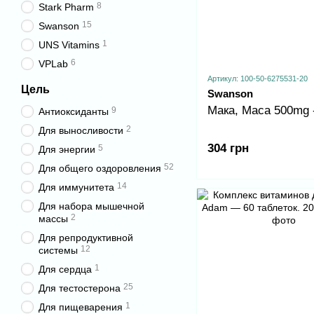
8
Stark Pharm
15
Swanson
1
UNS Vitamins
6
VPLab
Артикул: 100-50-6275531-20
Цель
Swanson
Мака, Maca 500mg 
9
Антиоксиданты
2
Для выносливости
304 грн
5
Для энергии
52
Для общего оздоровления
14
Для иммунитета
Для набора мышечной
2
массы
Для репродуктивной
12
системы
1
Для сердца
25
Для тестостерона
1
Для пищеварения