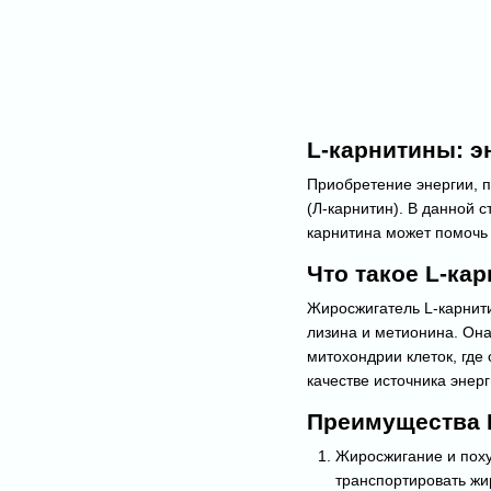
L-карнитины: э
Приобретение энергии, п
(Л-карнитин). В данной с
карнитина может помочь
Что такое L-ка
Жиросжигатель L-карнити
лизина и метионина. Она
митохондрии клеток, где
качестве источника энерг
Преимущества L
Жиросжигание и поху
транспортировать жир