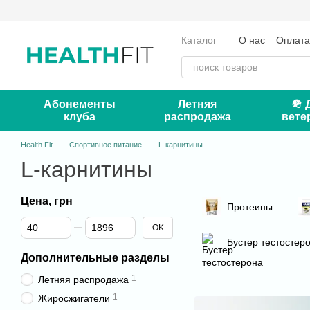
Перейти к основному контенту
Каталог
О нас
Оплата
Отзывы о магазине
Кон
Абонементы
Летняя
🪖 
клуба
распродажа
вете
Health Fit
Спортивное питание
L-карнитины
L-карнитины
Цена, грн
Протеины
От Цена, грн
До Цена, грн
OK
Бустер тестостер
Дополнительные разделы
1
Летняя распродажа
1
Жиросжигатели