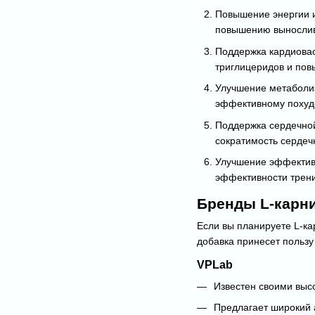
Повышение энергии и
повышению вынослив
Поддержка кардиовас
триглицеридов и пов
Улучшение метаболиз
эффективному похуд
Поддержка сердечной
сократимость сердеч
Улучшение эффектив
эффективности трен
Бренды L-карни
Если вы планируете L-ка
добавка принесет пользу
VPLab
Известен своими выс
Предлагает широкий 