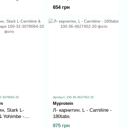
654 грн
2-3078064-20
Артикул: 100-36-4627452-20
rm
Myprotein
н, Stark L-
Л- карнитин, L - Carnitine -
 & Yohimbe -
180tabs
875 грн