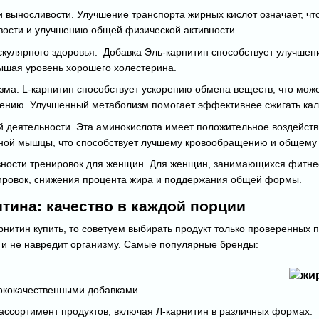
 выносливости. Улучшение транспорта жирных кислот означает, что
ости и улучшению общей физической активности.
кулярного здоровья. Добавка Эль-карнитин способствует улучшен
ышая уровень хорошего холестерина.
ма. L-карнитин способствует ускорению обмена веществ, что может
ению. Улучшенный метаболизм помогает эффективнее сжигать кал
 деятельности. Эта аминокислота имеет положительное воздейств
ной мышцы, что способствует лучшему кровообращению и общему 
ности тренировок для женщин. Для женщин, занимающихся фитнес
ировок, снижения процента жира и поддержания общей формы.
тина: качество в каждой порции
рнитин купить, то советуем выбирать продукт только проверенных 
 и не навредит организму. Самые популярные бренды:
ококачественными добавками.
ассортимент продуктов, включая Л-карнитин в различных формах.