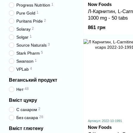
Now Foods
1
Progress Nutrition
Л-Карнитин, L-Carni
1
Pure Gold
1000 mg - 50 tabs
2
Puritans Pride
861 грн
2
Solaray
1
Solgar
3
Source Naturals
5
Stark Pharm
1
Swanson
4
VPLab
Веганський продукт
48
Нет
Вміст цукру
2
С сахаром
28
Без сахара
Артикул: 2022-10-1991
Now Foods
Вміст глютену