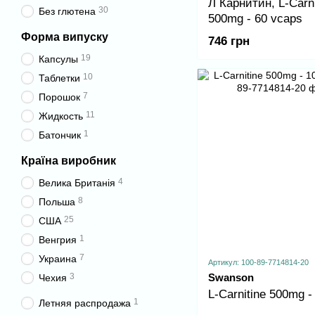
Л Карнитин, L-Carni
30
Без глютена
500mg - 60 vcaps
Форма випуску
746 грн
19
Капсулы
10
Таблетки
7
Порошок
11
Жидкость
1
Батончик
Країна виробник
4
Велика Британія
8
Польша
25
США
1
Венгрия
7
Украина
Артикул: 100-89-7714814-20
3
Swanson
Чехия
L-Carnitine 500mg -
1
Летняя распродажа