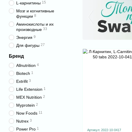
15
L-карнитины
Мозг и когнитивные
8
функции
Аминокислоты и их
33
производные
9
Энергия
27
Для фигуры
Бренд
4
Allnutrition
1
Biotech
3
Extrifit
1
Life Extension
2
MEX Nutrition
2
Myprotein
11
Now Foods
3
Nutrex
1
Power Pro
Артикул: 2022-10-0417