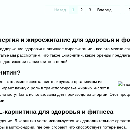
Назад
1
2
3
Вперед
нергия и жиросжигание для здоровья и 
оддержание здоровья и активное жиросжигание - все это можно св
татье мы рассмотрим, что такое L-карнитин, какие бренды предлагаю
 в достижении ваших фитнес-целей.
рнитин?
н - это аминокислота, синтезируемая организмом из
 играет важную роль в транспортировке жирных кислот в
 они могут быть использованы для производства энергии. Этот про
ии.
-карнитина для здоровья и фитнеса
дение. Л-карнитин часто используется как дополнительное средст
ы в митохондрии, где они сгорают, что способствует потере веса.