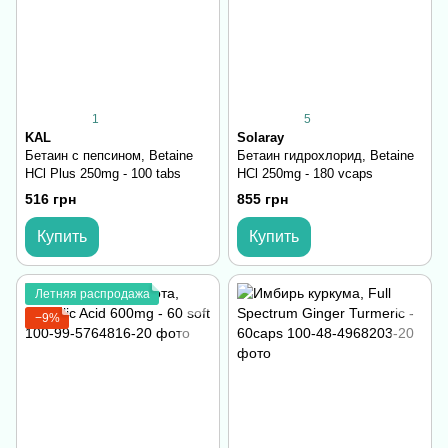
1
5
KAL
Solaray
Бетаин с пепсином, Betaine
Бетаин гидрохлорид, Betaine
HCl Plus 250mg - 100 tabs
HCl 250mg - 180 vcaps
516 грн
855 грн
Купить
Купить
Летняя распродажа
−9%