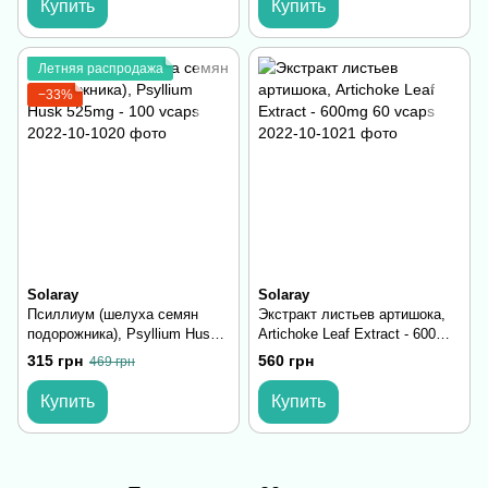
Купить
Купить
Летняя распродажа
−33%
Solaray
Solaray
Псиллиум (шелуха семян
Экстракт листьев артишока,
подорожника), Psyllium Husk
Artichoke Leaf Extract - 600mg
525mg - 100 vcaps
60 vcaps
315 грн
560 грн
469 грн
Купить
Купить