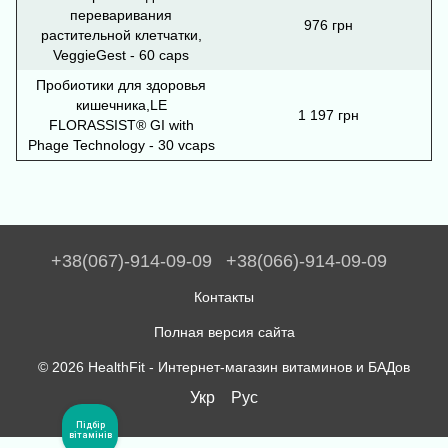
переваривания
976 грн
растительной клетчатки,
VeggieGest - 60 caps
Пробиотики для здоровья
кишечника,LE
1 197 грн
FLORASSIST® GI with
Phage Technology - 30 vcaps
+38(067)-914-09-09
+38(066)-914-09-09
Контакты
Полная версия сайта
© 2026 HealthFit -
Интернет-магазин витаминов и БАДов
Укр
Рус
Підбір
вітамінів