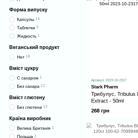
Форма випуску
14
Капсулы
3
Таблетки
1
Жидкость
Веганський продукт
18
Нет
Вміст цукру
1
С сахаром
Артикул: 2023-10-2317
12
Без сахара
Stark Pharm
Трибулус, Tribulus 
Вміст глютену
Extract - 50ml
13
Без глютена
268 грн
Країна виробник
1
Велика Британія
3
Польша