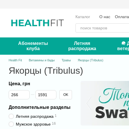
Перейти к основному контенту
Каталог
О нас
Оплата
Отзывы о магазине
Кон
Абонементы
Летняя
🪖 
клуба
распродажа
вете
Health Fit
Витамины и бады
Травы
Якорцы (Tribulus)
Якорцы (Tribulus)
Цена, грн
От Цена, грн
До Цена, грн
OK
Дополнительные разделы
1
Летняя распродажа
16
Мужское здоровье