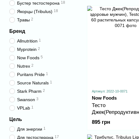
18
Бустер тестостерона
18
Якорцы (Tribulus)
2
Травы
Бренд
1
Allnutrition
2
Myprotein
5
Now Foods
2
Nutrex
1
Puritans Pride
1
Source Naturals
2
Stark Pharm
Артикул: 2022-10-0071
Now Foods
3
Swanson
Тесто
1
VPLab
Джек(Репродуктив
здоровье мужчин), 
Цель
895 грн
Jack 100 - 60 раст
1
Для энергии
капсул
17
Для тестостерона