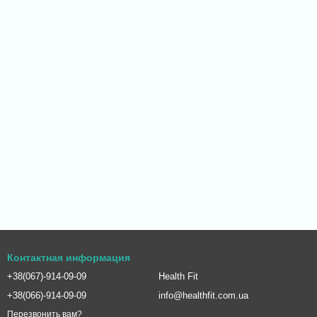
Контактная информация
+38(067)-914-09-09
Health Fit
+38(066)-914-09-09
info@healthfit.com.ua
Перезвонить вам?