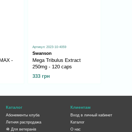
Артикул: 2023-10-4059
Swanson
 MAX -
Mega Tribulus Extract
250mg - 120 caps
333 грн
Каталог
Клиентам
Абонементы клуба
Вход в личный кабинет
Летняя распродажа
Каталог
🪖 Для ветеранів
О нас