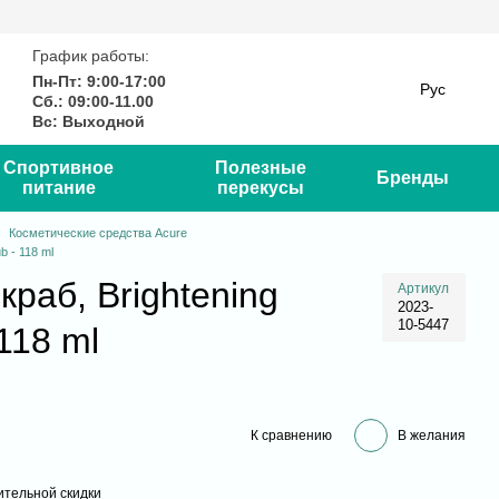
График работы:
Пн-Пт: 9:00-17:00
Рус
Сб.: 09:00-11.00
Вс: Выходной
Спортивное
Полезные
Бренды
питание
перекусы
Косметические средства Acure
b - 118 ml
раб, Brightening
Артикул
2023-
10-5447
 118 ml
К сравнению
В желания
тельной скидки