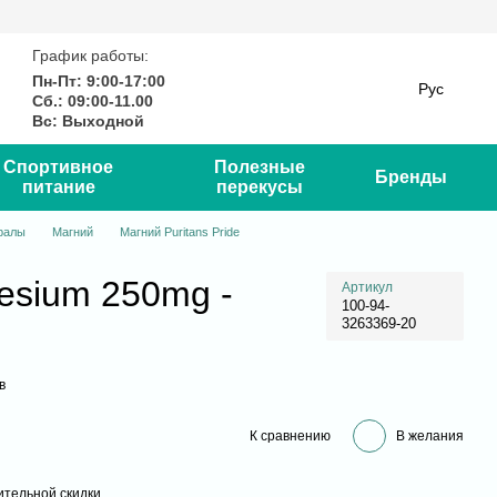
График работы:
Пн-Пт: 9:00-17:00
Рус
Сб.: 09:00-11.00
Вс: Выходной
Спортивное
Полезные
Бренды
питание
перекусы
ралы
Магний
Магний Puritans Pride
esium 250mg -
Артикул
100-94-
3263369-20
в
К сравнению
В желания
тельной скидки