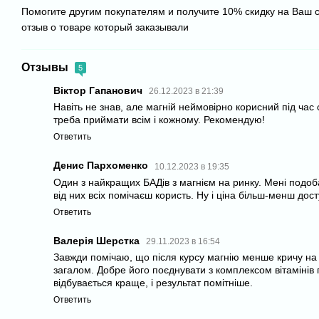
Помогите другим покупателям и получите 10% скидку на Ваш 
отзыв о товаре который заказывали
Отзывы
5
Віктор Гапанович
26.12.2023 в 21:39
Навіть не знав, але магній неймовірно корисний під час 
треба приймати всім і кожному. Рекомендую!
Ответить
Денис Пархоменко
10.12.2023 в 19:35
Один з найкращих БАДів з магнієм на ринку. Мені подоб
від них всіх помічаєш користь. Ну і ціна більш-менш дос
Ответить
Валерія Шерстка
29.11.2023 в 16:54
Завжди помічаю, що після курсу магнію менше кричу на
загалом. Добре його поєднувати з комплексом вітамінів г
відбувається краще, і результат помітніше.
Ответить