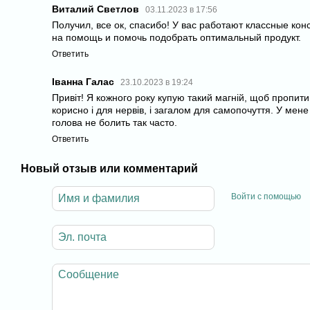
Виталий Светлов
03.11.2023 в 17:56
Получил, все ок, спасибо! У вас работают классные кон
на помощь и помочь подобрать оптимальный продукт.
Ответить
Іванна Галас
23.10.2023 в 19:24
Привіт! Я кожного року купую такий магній, щоб пропит
корисно і для нервів, і загалом для самопочуття. У мене з
голова не болить так часто.
Ответить
Новый отзыв или комментарий
Войти с помощью