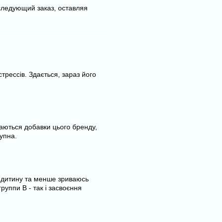
следующий заказ, оставляя
стрессів. Здається, зараз його
аються добавки цього бренду,
тупна.
 дитину та менше зриваюсь
руппи В - так і засвоєння