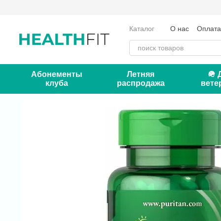
Перейти к основному контенту
Каталог
О нас
Оплата
Отзывы о магазине
Кон
Абонементы
Летняя
🪖 
клуба
распродажа
вете