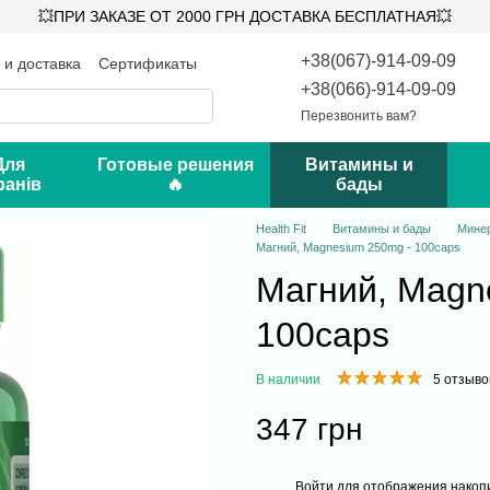
💥ПРИ ЗАКАЗЕ ОТ 2000 ГРН ДОСТАВКА БЕСПЛАТНАЯ💥
+38(067)-914-09-09
 и доставка
Сертификаты
такты
Блог
+38(066)-914-09-09
Перезвонить вам?
Для
Готовые решения
Витамины и
ранів
🔥
бады
Health Fit
Витамины и бады
Мине
Магний, Magnesium 250mg - 100caps
Магний, Magn
100caps
В наличии
5 отзыво
347 грн
Войти
для отображения накопи
%