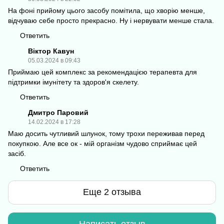
На фоні прийому цього засобу помітила, що хворію менше,
відчуваю себе просто прекрасно. Ну і нервувати менше стала.
Ответить
Віктор Кавун
05.03.2024 в 09:43
Приймаю цей комплекс за рекомендацією терапевта для
підтримки імунітету та здоров'я скелету.
Ответить
Дмитро Паровий
14.02.2024 в 17:28
Маю досить чутливий шлунок, тому трохи переживав перед
покупкою. Але все ок - мій організм чудово сприймає цей
засіб.
Ответить
Еще 2 отзыва