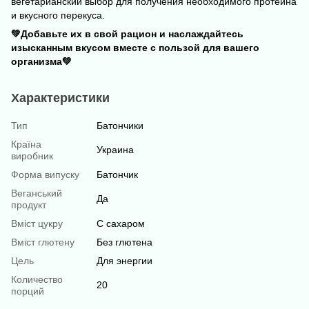
вегетарианский выбор для получения необходимого протеина
и вкусного перекуса.
💚Добавьте их в свой рацион и наслаждайтесь
изысканным вкусом вместе с пользой для вашего
организма💚
Характеристики
Тип
Батончики
Країна
Украина
виробник
Форма випуску
Батончик
Веганський
Да
продукт
Вміст цукру
С сахаром
Вміст глютену
Без глютена
Цель
Для энергии
Количество
20
порций