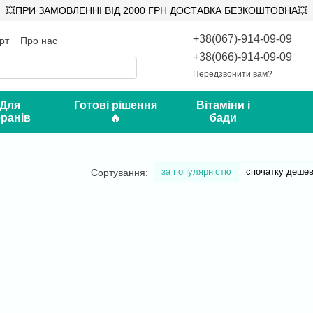
💥ПРИ ЗАМОВЛЕННІ ВІД 2000 ГРН ДОСТАВКА БЕЗКОШТОВНА💥
+38(067)-914-09-09
рт
Про нас
ифікати
Відгуки про магазин
+38(066)-914-09-09
Передзвонити вам?
 Для
Готові рішення
Вітаміни і
ранів
🔥
бади
за популярністю
спочатку деше
Сортування: