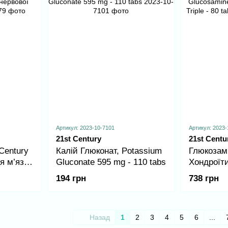
Артикул: 2023-10-7101
Артикул: 2023-
21st Century
21st Centu
Century
Калій Глюконат, Potassium
Глюкозамі
я м’язів
Gluconate 595 mg - 110 tabs
Хондроїт
Glucosami
194 грн
738 грн
Complex Tr
Назад
1
2
3
4
5
6
...