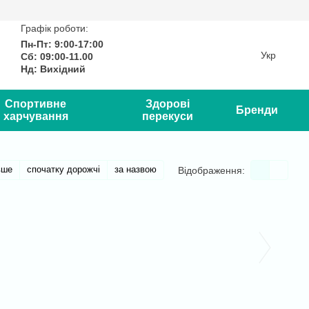
Графік роботи:
Пн-Пт: 9:00-17:00
Укр
Сб: 09:00-11.00
Нд: Вихідний
Спортивне
Здорові
Бренди
харчування
перекуси
вше
спочатку дорожчі
за назвою
Відображення: