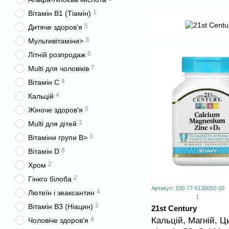
1
Вітамін B1 (Тіамін)
5
Дитяче здоров'я
3
Мультивітаміни>
6
Літній розпродаж
7
Multi для чоловіків
4
Вітамін C
4
Кальцій
5
Жіноче здоров'я
3
Multi для дітей
3
Вітаміни групи B>
8
Вітамін D
2
Хром
2
Гінкго білоба
Артикул: 100-77-6130050-20
4
Лютеїн і зеаксантин
1
3
Вітамін B3 (Ніацин)
21st Century
4
Кальцій, Магній, Ц
Чоловіче здоров'я