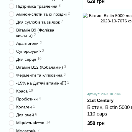
629 грн
tabs
8
Підтримка травлення
2
Амінокислоти та їх похідні
7
Для суглобів та зв'язок
Вітамін B9 (Фолієва
2
кислота)
2
Адаптогени
2
Суперфуди>
10
Для серця
3
Вітамін B12 (Кобаламін)
6
Ферменти та клітковина
1
-15% на Дитячі вітаміни💥
10
Краса
Артикул: 2023-10-7076
4
Пробіотики
21st Century
1
Біотин, Biotin 5000
Колаген
110 caps
6
Для очей
14
358 грн
Міцність кісток
7
Мелатонін