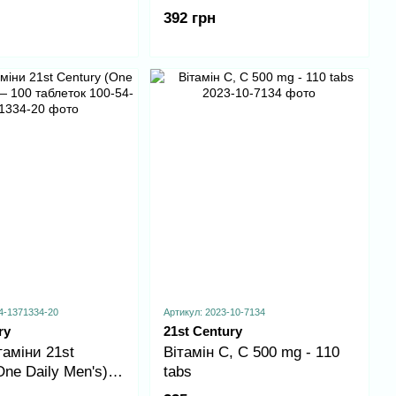
tabs
392 грн
4-1371334-20
Артикул: 2023-10-7134
ry
21st Century
аміни 21st
Вітамін С, C 500 mg - 110
One Daily Men's)
tabs
блеток