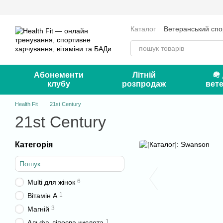
Перейти до основного контенту
Каталог
Ветеранський спо
Оплата і доставка
Серт
Контакти
Блог
Абонементи
Літній
🪖
клубу
розпродаж
вете
Health Fit
21st Century
21st Century
Категорія
6
Multi для жінок
1
Вітамін А
3
Магній
1
Альфа-ліпоєва кислота