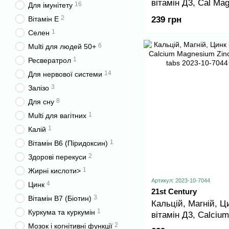
вітамін Д3, Cal Mag
16
Для імунітету
D - 90 tabs
2
239 грн
Вітамін E
1
Селен
6
Multi для людей 50+
1
Ресвератрол
14
Для нервової системи
3
Залізо
8
Для сну
1
Multi для вагітних
1
Калій
1
Вітамін B6 (Піридоксин)
2
Здорові перекуси
1
Жирні кислоти>
Артикул: 2023-10-7044
4
Цинк
21st Century
3
Вітамін B7 (Біотин)
Кальцій, Магній, Ци
1
Куркума та куркумін
вітамін Д3, Calcium
Magnesium Zinc +D3
2
Мозок і когнітивні функції