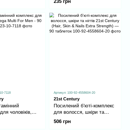
235 грн
10-7118
Артикул: 100-92-4558604-20
ry
21st Century
тамінний
Посилений б'юті-комплекс
для чоловіків,
для волосся, шкіри та
i For Men - 90
нігтів 21st Century (Hair,
506 грн
Skin & Nails Extra Strength)