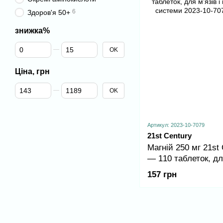
6
Здоров'я 50+
знижка%
Від знижка%
До знижка%
OK
Ціна, грн
Від Ціна, грн
До Ціна, грн
OK
Артикул: 2023-10-7079
21st Century
Магній 250 мг 21st 
— 110 таблеток, дл
і нервової системи
157 грн