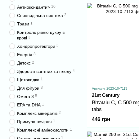
10
Антиоксиданти>
2
Сечовидільна система
1
Трави
Контроль рівню цукру в
3
крові
5
Хондропротектори
8
Енергія
2
Детокс
4
Здоров'я вагітних та плоду
1
Щитовидка
3
Для фігури
Артикул: 2023-10-7113
21st Century
5
Омега 3
Вітамін С, C 500 mg
1
EPA та DHA
tabs
2
Комплекс мінералів
446 грн
1
Примула вечірня
1
Комплексні амінокислоти
1
Окремі амінокислоти