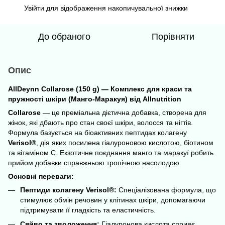
Увійти
для відображення накопичувальної знижки
%
До обраного
Порівняти
Опис
AllDeynn Collarose (150 g) — Комплекс для краси та
пружності шкіри (Манго-Маракуя) від Allnutrition
Collarose
— це преміальна дієтична добавка, створена для
жінок, які дбають про стан своєї шкіри, волосся та нігтів.
Формула базується на біоактивних пептидах колагену
Verisol®
, дія яких посилена гіалуроновою кислотою, біотином
та вітаміном С. Екзотичне поєднання манго та маракуї робить
прийом добавки справжньою тропічною насолодою.
Основні переваги:
Пептиди колагену Verisol®:
Спеціалізована формула, що
стимулює обмін речовин у клітинах шкіри, допомагаючи
підтримувати її гладкість та еластичність.
Сяйво та зволоження:
Гіалуронова кислота сприяє