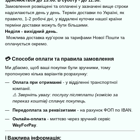
здійснюється до 13:00. В суботу - до 11:30.
Замовлення розміщені та оплачені у зазначені вище строки
надсилаються день у день. Термін доставки по Україні, як
правило, 1-2 робочі дні, у віддалені куточки нашої країни
терміни доставки можуть бути більшими.
Неділя - вихідний день.
Можлива доставка кур'єром за тарифами Нової Пошти та
оплачується окремо.
💳 Способи оплати та правила замовлення
Ми дбаємо, щоб ваші покупки були зручними, тому
пропонуємо кілька варіантів розрахунку:
Оплата при отриманні
- у відділенні транспортної
компанії.
⚠️ Зверніть увагу: послугу післяплати (комісію за
переказ коштів) сплачує покупець.
Передоплата за реквізитами
- на рахунок ФОП по IBAN.
Онлайн-оплата
- миттєво через зручний сервіс
WayForPay
.
ℹ️ Важлива інформація: