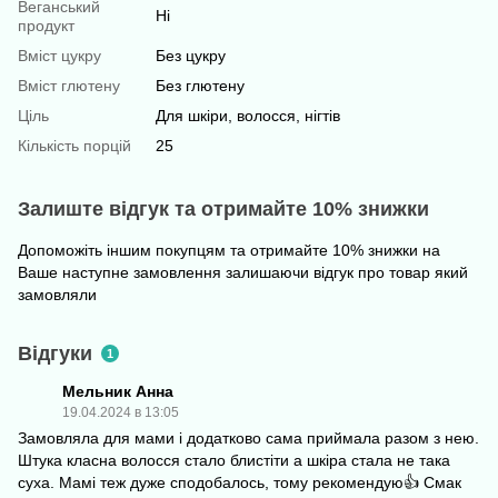
Веганський
Ні
продукт
Вміст цукру
Без цукру
Вміст глютену
Без глютену
Ціль
Для шкіри, волосся, нігтів
Кількість порцій
25
Залиште відгук та отримайте 10% знижки
Допоможіть іншим покупцям та отримайте 10% знижки на
Ваше наступне замовлення залишаючи відгук про товар який
замовляли
Відгуки
1
Мельник Анна
19.04.2024 в 13:05
Замовляла для мами і додатково сама приймала разом з нею.
Штука класна волосся стало блистіти а шкіра стала не така
суха. Мамі теж дуже сподобалось, тому рекомендую👍 Смак