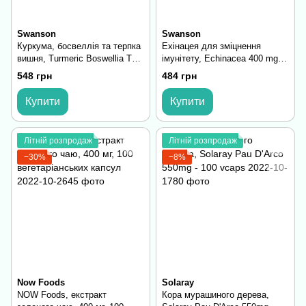
Swanson
Swanson
Куркума, босвеллія та терпка
Ехінацея для зміцнення
вишня, Turmeric Boswellia Tart
імунітету, Echinacea 400 mg -
Cherry - 60caps
180 Caps
548 грн
484 грн
Купити
Купити
Літній розпродаж
Літній розпродаж
−30%
−8%
Now Foods
Solaray
NOW Foods, екстракт
Кора мурашиного дерева,