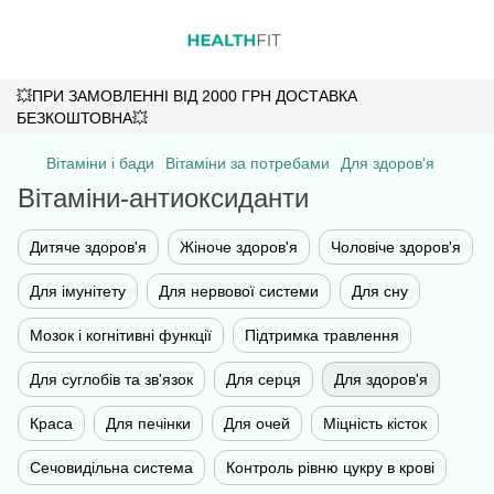
💥ПРИ ЗАМОВЛЕННІ ВІД 2000 ГРН ДОСТАВКА
БЕЗКОШТОВНА💥
Вітаміни і бади
Вітаміни за потребами
Для здоров'я
Вітаміни-антиоксиданти
Дитяче здоров'я
Жіноче здоров'я
Чоловіче здоров'я
Для імунітету
Для нервової системи
Для сну
Мозок і когнітивні функції
Підтримка травлення
Для суглобів та зв'язок
Для серця
Для здоров'я
Краса
Для печінки
Для очей
Міцність кісток
Сечовидільна система
Контроль рівню цукру в крові