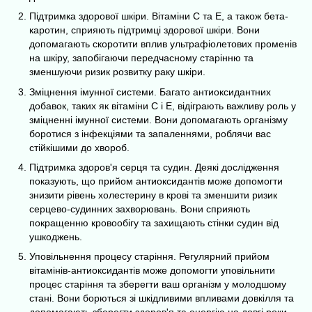
Підтримка здорової шкіри. Вітаміни C та E, а також бета-
каротин, сприяють підтримці здорової шкіри. Вони
допомагають скоротити вплив ультрафіолетових променів
на шкіру, запобігаючи передчасному старінню та
зменшуючи ризик розвитку раку шкіри.
Зміцнення імунної системи. Багато антиоксидантних
добавок, таких як вітаміни С і Е, відіграють важливу роль у
зміцненні імунної системи. Вони допомагають організму
боротися з інфекціями та запаленнями, роблячи вас
стійкішими до хвороб.
Підтримка здоров'я серця та судин. Деякі дослідження
показують, що прийом антиоксидантів може допомогти
знизити рівень холестерину в крові та зменшити ризик
серцево-судинних захворювань. Вони сприяють
покращенню кровообігу та захищають стінки судин від
ушкоджень.
Уповільнення процесу старіння. Регулярний прийом
вітамінів-антиоксидантів може допомогти уповільнити
процес старіння та зберегти ваш організм у молодшому
стані. Вони борються зі шкідливими впливами довкілля та