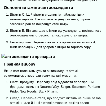
допомагають зберегти
здоров'я
та енергію на довгі роки.
Основні вітаміни-антиоксиданти
Вітамін С. Цей вітамін є одним із найактивніших
антиоксидантів. Він зміцнює імунну систему, сприяє
загоєнню ран та покращує стан шкіри.
Вітамін Е. Він захищає клітини від ушкоджень, пов'язаних з
окислювальним стресом, та покращує стан шкіри.
Бета-каротин. Перетворюється в організмі на вітамін А,
який необхідний для здоров'я шкіри та гарного зору.
Правила вибору
Якщо вам належить купити антиоксидант вітамін,
рекомендуємо звертати увагу на такі моменти:
Якість продукту. Перевагу слід віддавати перевіреним
брендам, таким як Natures Way, Solgar, Swanson, Puritans
Pride, Now Foods, Stark Pharm.
Склад. Переконайтеся, що продукт містить не лише базові
вітаміни, але й інші активні речовини, такі як селен,