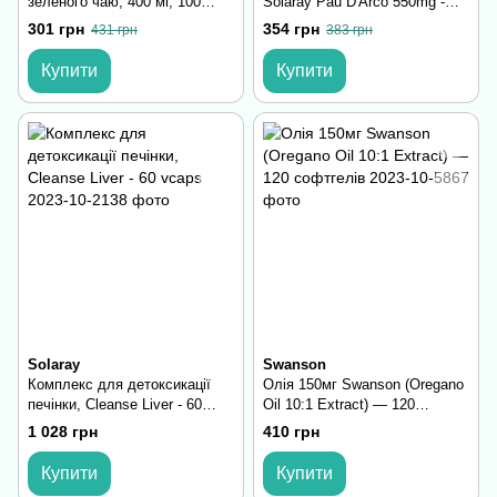
зеленого чаю, 400 мг, 100
Solaray Pau D'Arco 550mg -
вегетаріанських капсул
100 vcaps
301 грн
354 грн
431 грн
383 грн
Купити
Купити
Solaray
Swanson
Комплекс для детоксикації
Олія 150мг Swanson (Oregano
печінки, Cleanse Liver - 60
Oil 10:1 Extract) — 120
vcaps
софтгелів
1 028 грн
410 грн
Купити
Купити