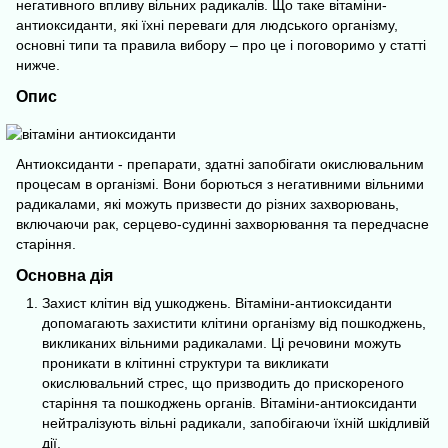
негативного впливу вільних радикалів. Що таке вітаміни-
антиоксиданти, які їхні переваги для людського організму,
основні типи та правила вибору – про це і поговоримо у статті
нижче.
Опис
Антиоксиданти - препарати, здатні запобігати окислювальним
процесам в організмі. Вони борються з негативними вільними
радикалами, які можуть призвести до різних захворювань,
включаючи рак, серцево-судинні захворювання та передчасне
старіння.
Основна дія
Захист клітин від ушкоджень. Вітаміни-антиоксиданти
допомагають захистити клітини організму від пошкоджень,
викликаних вільними радикалами. Ці речовини можуть
проникати в клітинні структури та викликати
окислювальний стрес, що призводить до прискореного
старіння та пошкоджень органів. Вітаміни-антиоксиданти
нейтралізують вільні радикали, запобігаючи їхній шкідливій
дії.