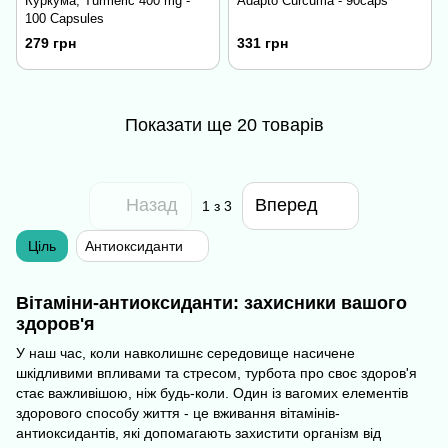
Куркума, Turmeric 400 mg -
Adapto Curcuma - 90caps
100 Capsules
279 грн
331 грн
Показати ще 20 товарів
Назад
Вперед
1
з 3
Ціль
Антиоксиданти
Вітаміни-антиоксиданти: захисники вашого
здоров'я
У наш час, коли навколишнє середовище насичене
шкідливими впливами та стресом, турбота про своє здоров'я
стає важливішою, ніж будь-коли. Один із вагомих елементів
здорового способу життя - це вживання вітамінів-
антиоксидантів, які допомагають захистити організм від