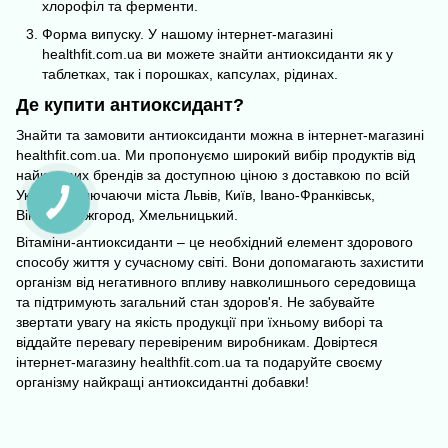
хлорофіл та ферменти.
Форма випуску. У нашому інтернет-магазині
healthfit.com.ua ви можете знайти антиоксиданти як у
таблетках, так і порошках, капсулах, рідинах.
Де купити антиоксидант?
Знайти та замовити антиоксиданти можна в інтернет-магазині
healthfit.com.ua
. Ми пропонуємо широкий вибір продуктів від
найкращих брендів за доступною ціною з доставкою по всій
Україні, включаючи міста Львів, Київ, Івано-Франківськ,
Вінниця, Ужгород, Хмельницький.
Вітаміни-антиоксиданти – це необхідний елемент здорового
способу життя у сучасному світі. Вони допомагають захистити
організм від негативного впливу навколишнього середовища
та підтримують загальний стан здоров'я. Не забувайте
звертати увагу на якість продукції при їхньому виборі та
віддайте перевагу перевіреним виробникам. Довіртеся
інтернет-магазину healthfit.com.ua та подаруйте своєму
організму найкращі антиоксидантні добавки!