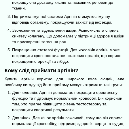
покращуючи доставку кисню та поживних речовин до
тканин.
Підтримка імунної системи Аргінін стимулює імунну
відповідь організму, покращуючи захист від інфекцій.
Зволоження та відновлення шкіри. Амінокислота сприяє
синтезу колагену, що допомагає у підтримці здоров'я шкіри
та прискоренні загоєння ран.
Покращення статевої функції. Для чоловіків аргінін може
покращити кровопостачання статевих органів, що сприяє
покращенню ерекції та лібідо.
Кому слід приймати аргінін?
Купити аргінін корисно для широкого кола людей, але
особливу вигоду від його прийому можуть отримати такі групи:
Для чоловіків. Аргінін допомагає покращити еректильну
функцію та підтримує нормальний кровообіг. Він корисний
тим, хто прагне підвищити рівень тестостерону та
покращити спортивні результати.
Для жінок. Для жінок аргінін важливий, тому що він сприяє
нормалізації кровообігу, підтримці здоров'я серця та судин,