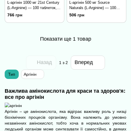
L-аргінін 1000 мг 21st Century
L-аргінін 500 мг Source
(L-Arginine) — 100 таблеток,
Naturals (L-Arginine) — 100
для сили та тренувань
таблеток, для сили та
766 грн
506 грн
тренувань
Показати ще 1 товар
Назад
Вперед
1
з 2
Тип
Аргінін
Важлива амінокислота для краси та здоров'я:
все про аргінін
Аргінін – це
амінокислота
, яка відіграє важливу роль у низці
біохімічних процесів організму. Вона належить до умовно
незамінних амінокислот, тобто хоча в нормальних умовах
людський організм може синтезувати її самостійно, в деяких