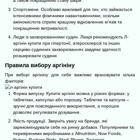
а також покращенню стану шкіри.
Спортсмени. Особливо важливий для тих, хто займається
інтенсивними фізичними навантаженнями, оскільки
амінокислота сприяє кращому відновленню м'язів та
покращенню витривалості.
Люди із захворюваннями судин. Лікарі рекомендують Л-
аргінін купити при гіпертонії, атеросклерозі та інших
серцево-судинних захворюваннях завдяки здатності
розширювати судини.
Правила вибору аргініну
При виборі аргініну для себе важливо враховувати кілька
факторів:
Форма випуску. Купити аргінін можна у різних формах: у
таблетках, капсулах або порошку. Таблетки та капсули –
зручні для повсякденного використання, а порошок
дозволяє регулювати дозування.
Якість продукції. Зверніть увагу на бренди, які
зарекомендували себе на ринку добавок. Популярними та
перевіреними виробниками є Allnutrition, Now Foods,
Nutrex, Puritans Pride, Stark Pharm, Swanson.