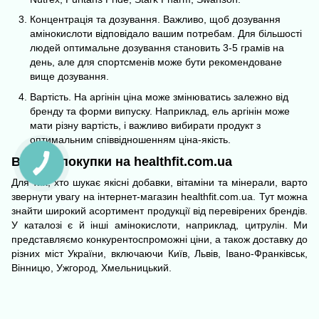
Концентрація та дозування. Важливо, щоб дозування
амінокислоти відповідало вашим потребам. Для більшості
людей оптимальне дозування становить 3-5 грамів на
день, але для спортсменів може бути рекомендоване
вище дозування.
Вартість. На аргінін ціна може змінюватись залежно від
бренду та форми випуску. Наприклад, ель аргінін може
мати різну вартість, і важливо вибирати продукт з
оптимальним співвідношенням ціна-якість.
Вигідні покупки на healthfit.com.ua
Для тих, хто шукає якісні добавки,
вітаміни та мінерали
, варто
звернути увагу на інтернет-магазин
healthfit.com.ua
. Тут можна
знайти широкий асортимент продукції від перевірених брендів.
У каталозі є й інші амінокислоти, наприклад,
цитрулін
. Ми
представляємо конкурентоспроможні ціни, а також доставку до
різних міст України, включаючи Київ, Львів, Івано-Франківськ,
Вінницю, Ужгород, Хмельницький.