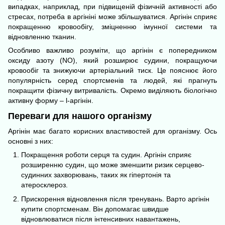
випадках, наприклад, при підвищеній фізичній активності або
стресах, потреба в аргініні може збільшуватися. Аргінін сприяє
покращенню кровообігу, зміцненню імунної системи та
відновленню тканин.
Особливо важливо розуміти, що аргінін є попередником
оксиду азоту (NO), який розширює судини, покращуючи
кровообіг та знижуючи артеріальний тиск. Це пояснює його
популярність серед спортсменів та людей, які прагнуть
покращити фізичну витривалість. Окремо виділяють біологічно
активну форму – l-аргінін.
Переваги для нашого організму
Аргінін має багато корисних властивостей для організму. Ось
основні з них:
Покращення роботи серця та судин. Аргінін сприяє
розширенню судин, що може зменшити ризик серцево-
судинних захворювань, таких як гіпертонія та
атеросклероз.
Прискорення відновлення після тренувань. Варто аргінін
купити спортсменам. Він допомагає швидше
відновлюватися після інтенсивних навантажень,