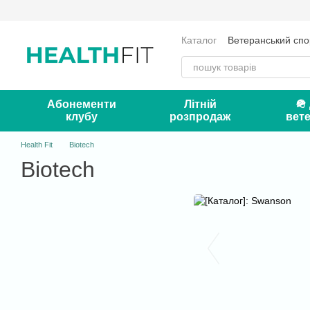
Перейти до основного контенту
Каталог
Ветеранський спо
Оплата і доставка
Серт
Контакти
Блог
Абонементи
Літній
🪖
клубу
розпродаж
вете
Health Fit
Biotech
Biotech