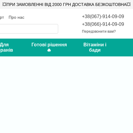
💥ПРИ ЗАМОВЛЕННІ ВІД 2000 ГРН ДОСТАВКА БЕЗКОШТОВНА💥
+38(067)-914-09-09
рт
Про нас
ифікати
Відгуки про магазин
+38(066)-914-09-09
Передзвонити вам?
 Для
Готові рішення
Вітаміни і
ранів
🔥
бади