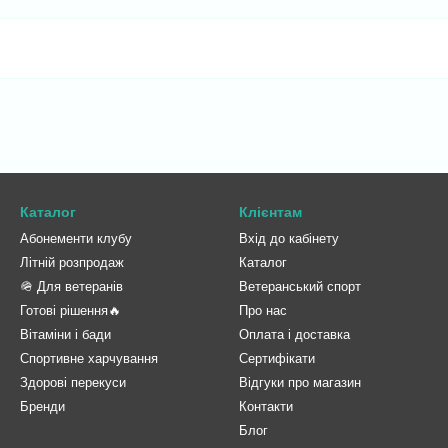
Каталог
Клієнтам
Абонементи клубу
Вхід до кабінету
Літній розпродаж
Каталог
🪖 Для ветеранів
Ветеранський спорт
Готові рішення🔥
Про нас
Вітаміни і бади
Оплата і доставка
Спортивне харчування
Сертифікати
Здорові перекуси
Відгуки про магазин
Бренди
Контакти
Блог