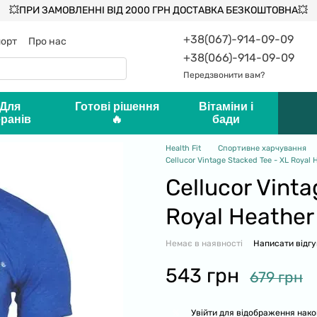
💥ПРИ ЗАМОВЛЕННІ ВІД 2000 ГРН ДОСТАВКА БЕЗКОШТОВНА💥
+38(067)-914-09-09
порт
Про нас
ифікати
+38(066)-914-09-09
онтакти
Блог
Передзвонити вам?
 Для
Готові рішення
Вітаміни і
ранів
🔥
бади
Health Fit
Спортивне харчування
Cellucor Vintage Stacked Tee - XL Royal 
Cellucor Vinta
Royal Heather
Немає в наявності
Написати відгу
543 грн
679 грн
Увійти
для відображення нако
%