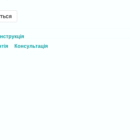
иться
Інструкція
нтія
Консультація