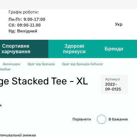
Графік роботи:
Пн-Пт: 9:00-17:00
Укр
Сб: 09:00-11.00
Нд: Вихідний
Спортивне
Здорові
Бренди
харчування
перекуси
Аксесуари
Одяг від брендів
Одяг від брендів Cellucor
Heather
ge Stacked Tee - XL
Артикул
2022-
09-0125
к
Порівняти
В бажання
пичувальної знижки