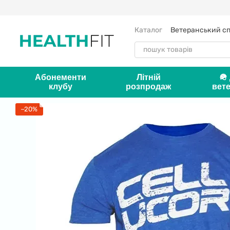
Перейти до основного контенту
Каталог
Ветеранський с
Оплата і доставка
Серт
Відгуки про магазин
К
Абонементи
Літній
🪖
клубу
розпродаж
вете
−20%