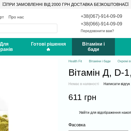
💥ПРИ ЗАМОВЛЕННІ ВІД 2000 ГРН ДОСТАВКА БЕЗКОШТОВНА💥
+38(067)-914-09-09
рт
Про нас
ифікати
Відгуки про магазин
+38(066)-914-09-09
Передзвонити вам?
 Для
Готові рішення
Вітаміни і
ранів
🔥
бади
Health Fit
Вітаміни і бади
Окремі в
Вітамін Д, D-1
Немає в наявності
Написати відгук
611 грн
Увійти
для відображення накоп
%
Фасовка