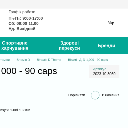
Графік роботи:
Пн-Пт: 9:00-17:00
Укр
Сб: 09:00-11.00
Нд: Вихідний
Спортивне
Здорові
Бренди
харчування
перекуси
ітаміни
Вітамін D
Вітамін D Thorne
Вітамін Д, D-1,000 - 90 caps
,000 - 90 caps
Артикул
2023-10-3059
Порівняти
В бажання
ичувальної знижки