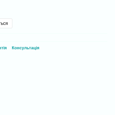
ться
нтія
Консультація