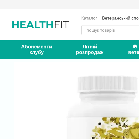
Перейти до основного контенту
Каталог
Ветеранський спо
Оплата і доставка
Серт
Контакти
Блог
Абонементи
Літній
🪖
клубу
розпродаж
вете