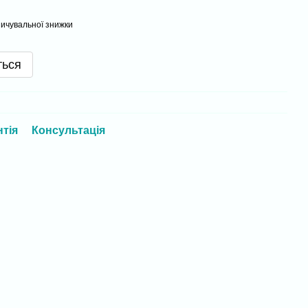
ичувальної знижки
ться
нтія
Консультація