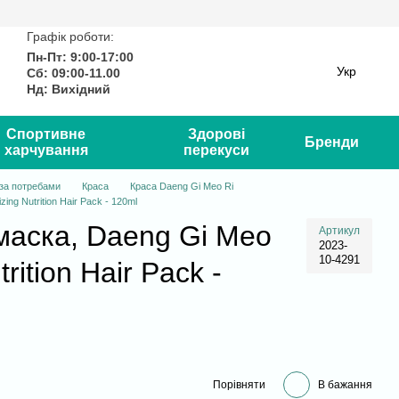
Графік роботи:
Пн-Пт: 9:00-17:00
Укр
Сб: 09:00-11.00
Нд: Вихідний
Спортивне
Здорові
Бренди
харчування
перекуси
 за потребами
Краса
Краса Daeng Gi Meo Ri
ing Nutrition Hair Pack - 120ml
маска, Daeng Gi Meo
Артикул
2023-
10-4291
trition Hair Pack -
Порівняти
В бажання