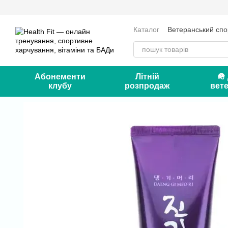
Перейти до основного контенту
Каталог
Ветеранський спо
Оплата і доставка
Серт
Контакти
Блог
Абонементи
Літній
🪖
клубу
розпродаж
вете