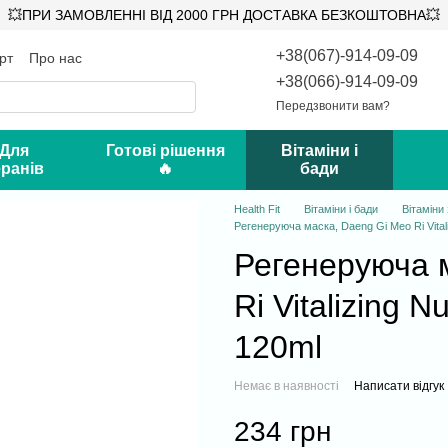
💥ПРИ ЗАМОВЛЕННІ ВІД 2000 ГРН ДОСТАВКА БЕЗКОШТОВНА💥
+38(067)-914-09-09
рт
Про нас
ифікати
Відгуки про магазин
+38(066)-914-09-09
Передзвонити вам?
 Для
Готові рішення
Вітаміни і
ранів
🔥
бади
Health Fit
Вітаміни і бади
Вітаміни
Регенеруюча маска, Daeng Gi Meo Ri Vitaliz
Регенеруюча 
Ri Vitalizing Nu
120ml
Немає в наявності
Написати відгук
234 грн