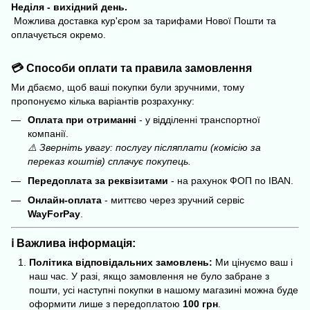
Неділя - вихідний день.
Можлива доставка кур'єром за тарифами Нової Пошти та
оплачується окремо.
💳 Способи оплати та правила замовлення
Ми дбаємо, щоб ваші покупки були зручними, тому
пропонуємо кілька варіантів розрахунку:
Оплата при отриманні
- у відділенні транспортної
компанії.
⚠️ Зверніть увагу: послугу післяплати (комісію за
переказ коштів) сплачує покупець.
Передоплата за реквізитами
- на рахунок ФОП по IBAN.
Онлайн-оплата
- миттєво через зручний сервіс
WayForPay
.
ℹ️ Важлива інформація:
Політика відповідальних замовлень:
Ми цінуємо ваш і
наш час. У разі, якщо замовлення не було забране з
пошти, усі наступні покупки в нашому магазині можна буде
оформити лише з передоплатою
100 грн
.