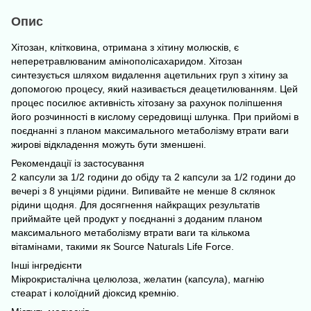
Опис
Хітозан, клітковина, отримана з хітину молюсків, є
неперетравлюваним амінополісахаридом. Хітозан
синтезується шляхом видалення ацетильних груп з хітину за
допомогою процесу, який називається деацетилюванням. Цей
процес посилює активність хітозану за рахунок поліпшення
його розчинності в кислому середовищі шлунка. При прийомі в
поєднанні з планом максимального метаболізму втрати ваги
жирові відкладення можуть бути зменшені.
Рекомендації із застосування
2 капсули за 1/2 години до обіду та 2 капсули за 1/2 години до
вечері з 8 унціями рідини. Випивайте не менше 8 склянок
рідини щодня. Для досягнення найкращих результатів
приймайте цей продукт у поєднанні з доданим планом
максимального метаболізму втрати ваги та кількома
вітамінами, такими як Source Naturals Life Force.
Інші інгредієнти
Мікрокристалічна целюлоза, желатин (капсула), магнію
стеарат і колоїдний діоксид кремнію.