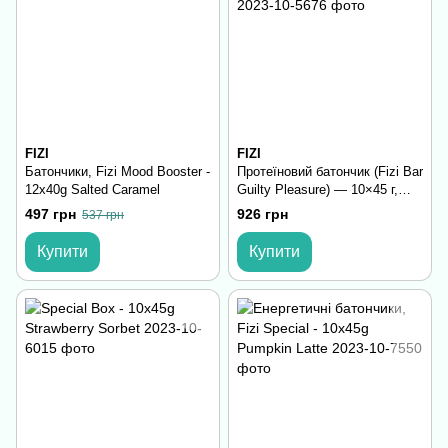
FIZI
FIZI
Батончики, Fizi Mood Booster -
Протеїновий батончик (Fizi Bar
12x40g Salted Caramel
Guilty Pleasure) — 10×45 г,
queen фісташка
497 грн
926 грн
537 грн
Купити
Купити