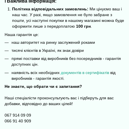
ℹ️ Важлива інформація:
Політика відповідальних замовлень:
Ми цінуємо ваш і
наш час. У разі, якщо замовлення не було забране з
пошти, усі наступні покупки в нашому магазині можна буде
оформити лише з передоплатою
100 грн
.
Наша гарантія це:
наш авторитет на ринку заслужений роками
тисячі клієнтів в Україні, як знак довіри
прямі поставки від виробників без посередників - гарантія
доступних цін.
наявність всіх необхідних
д
окументів в сертифікатів
від
виробників - гарантія якості.
Не знаєте, що обрати чи є запитання?
Наші спеціалісти проконсультують вас і підберуть для вас
добавки, відповідно до ваших цілей!
067 914 09 09
066 91 40 909