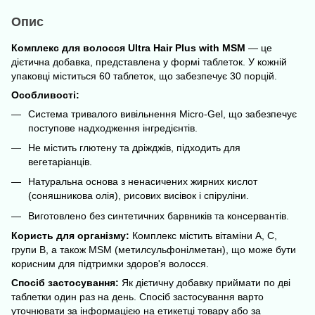
Опис
Комплекс для волосся Ultra Hair Plus with MSM
— це
дієтична добавка, представлена у формі таблеток. У кожній
упаковці міститься 60 таблеток, що забезпечує 30 порцій.
Особливості:
Система тривалого вивільнення Micro-Gel, що забезпечує
поступове надходження інгредієнтів.
Не містить глютену та дріжджів, підходить для
вегетаріанців.
Натуральна основа з ненасичених жирних кислот
(соняшникова олія), рисових висівок і спіруліни.
Виготовлено без синтетичних барвників та консервантів.
Користь для організму:
Комплекс містить вітаміни A, C,
групи B, а також MSM (метилсульфонілметан), що може бути
корисним для підтримки здоров'я волосся.
Спосіб застосування:
Як дієтичну добавку приймати по дві
таблетки один раз на день. Спосіб застосування варто
уточнювати за інформацією на етикетці товару або за