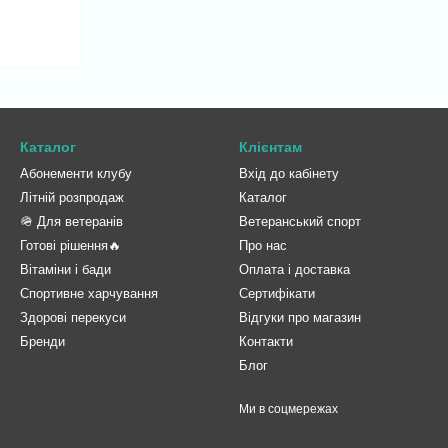
Каталог
Клієнтам
Абонементи клубу
Вхід до кабінету
Літній розпродаж
Каталог
🪖 Для ветеранів
Ветеранський спорт
Готові рішення🔥
Про нас
Вітаміни і бади
Оплата і доставка
Спортивне харчування
Сертифікати
Здорові перекуси
Відгуки про магазин
Бренди
Контакти
Блог
Ми в соцмережах