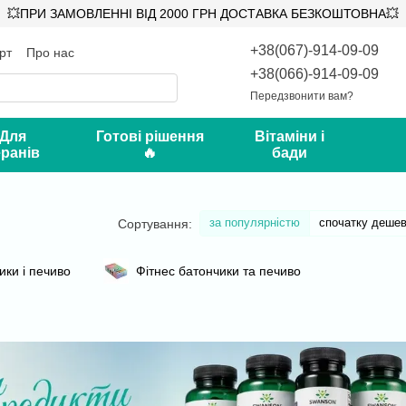
💥ПРИ ЗАМОВЛЕННІ ВІД 2000 ГРН ДОСТАВКА БЕЗКОШТОВНА💥
+38(067)-914-09-09
рт
Про нас
ифікати
Відгуки про магазин
+38(066)-914-09-09
Передзвонити вам?
 Для
Готові рішення
Вітаміни і
ранів
🔥
бади
за популярністю
спочатку деше
Сортування:
ики і печиво
Фітнес батончики та печиво