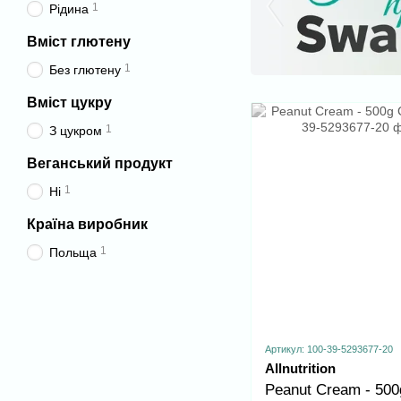
1
Рідина
Вміст глютену
1
Без глютену
Вміст цукру
1
З цукром
Веганський продукт
1
Ні
Країна виробник
1
Польща
Артикул: 100-39-5293677-20
Allnutrition
Peanut Cream - 500