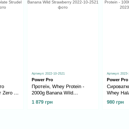
Артикул: 2022-10-2521
Артикул: 2023-
Power Pro
Power Pro
го
Протеїн, Whey Protein -
Сироватко
 Zero -
2000g Banana Wild
Whey Hala
del
Strawberry
Carambole
1 879 грн
980 грн