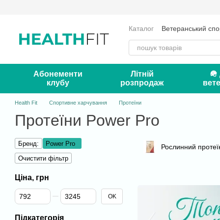
Перейти до основного контенту
Каталог
Ветеранський спо
Оплата і доставка
Серт
Контакти
Блог
Абонементи
Літній
🪖
клубу
розпродаж
вете
Health Fit
Спортивне харчування
Протеїни
Протеїни Power Pro
Бренд:
Power Pro
Рослинний протеї
Очистити фільтр
Ціна, грн
Від Ціна, грн
До Ціна, грн
OK
Підкатегорія