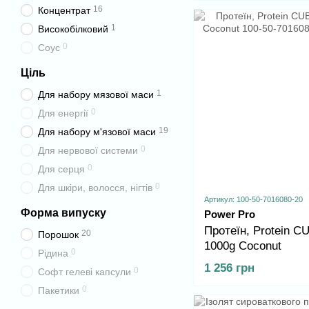
16
Концентрат
1
Високобілковий
0
Соус
Ціль
1
Для набору мязової маси
0
Для енергії
19
Для набору м'язової маси
0
Для нервової системи
0
Для серця
0
Для шкіри, волосся, нігтів
Артикул: 100-50-7016080-20
Форма випуску
Power Pro
Протеїн, Protein C
20
Порошок
1000g Coconut
0
Рідина
1 256 грн
0
Софт гелеві капсули
0
Пакетики