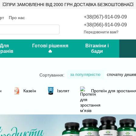
💥ПРИ ЗАМОВЛЕННІ ВІД 2000 ГРН ДОСТАВКА БЕЗКОШТОВНА💥
+38(067)-914-09-09
рт
Про нас
ифікати
Відгуки про магазин
+38(066)-914-09-09
Передзвонити вам?
 Для
Готові рішення
Вітаміни і
ранів
🔥
бади
за популярністю
спочатку деше
Сортування:
н
Казеїн
Ізолят
Протеїн для зростання