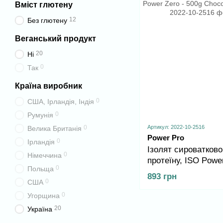
Вміст глютену
12
Без глютену
Веганський продукт
20
Ні
0
Так
Країна виробник
0
США, Ірландія, Індія
0
Румунія
Артикул: 2022-10-2516
0
Велика Британія
Power Pro
0
Ірландія
Ізолят сироватково
0
Німеччина
протеїну, ISO Power
0
Польща
500g Chocolate Stru
893 грн
0
США
0
Угорщина
20
Україна