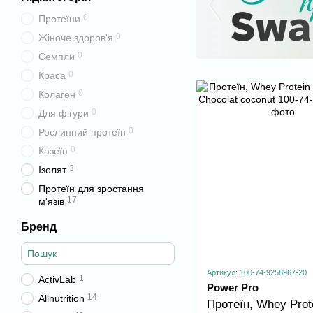
0
Протеїни
0
Жіноче здоров'я
0
Семпли
0
Краса
0
Колаген
0
Для фігури
0
Рослинний протеїн
0
Казеїн
3
Ізолят
Протеїн для зростання
17
м'язів
Бренд
Артикул: 100-74-9258967-20
1
ActivLab
Power Pro
14
Allnutrition
Протеїн, Whey Prot