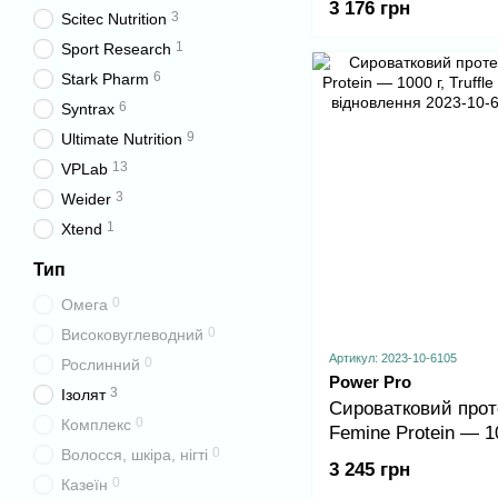
3 176 грн
3
Scitec Nutrition
1
Sport Research
6
Stark Pharm
6
Syntrax
9
Ultimate Nutrition
13
VPLab
3
Weider
1
Xtend
Тип
0
Омега
0
Високовуглеводний
Артикул: 2023-10-6105
0
Рослинний
Power Pro
3
Ізолят
Сироватковий прот
0
Комплекс
Femine Protein — 10
0
Волосся, шкіра, нігті
Truffle для м’язів і
3 245 грн
відновлення
0
Казеїн