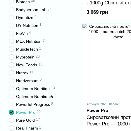
40
Biotech
- 1000g Chocolat co
1
Bodyperson Labs
3 069 грн
3
Dymatize
1
DY Nutrition
4
FitWin
7
MEX Nutrition
1
MuscleTech
26
Myprotein
15
Now Foods
11
Nutrex
2
Nutriversum
13
Optimum Nutrition
1
Optimum Nutrition🔥
8
Powerful Progress
Артикул: 2023-10-5823
Power Pro
20
Power Pro
Сироватковий прот
17
Pure Gold
Power Pro — 1000 г
1
Real Pharm
butterscotch