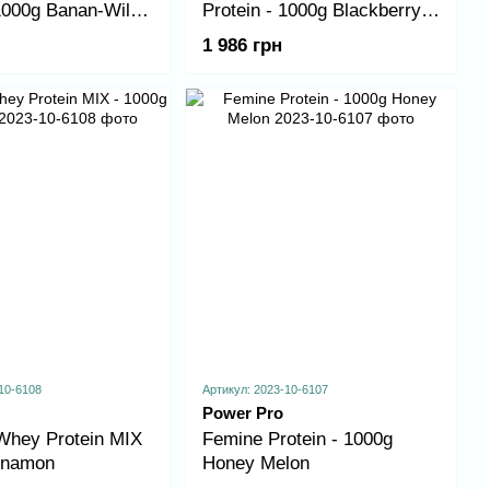
 1000g Banan-Wild
Protein - 1000g Blackberry
y
Yoghurt
1 986 грн
10-6108
Артикул: 2023-10-6107
Power Pro
Whey Protein MIX
Femine Protein - 1000g
inamon
Honey Melon