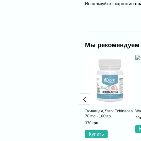
Используйте l-карнитин пр
Мы рекомендуем
Эхинацея, Stark Echinacea
Wat
70 mg - 100tab
294
370 грн
Купить