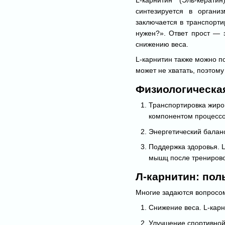
синтезируется в органи
заключается в транспорти
нужен?». Ответ прост — 
снижению веса.
L-карнитин также можно по
может не хватать, поэтом
Физиологическая
Транспортировка жиров
компонентом процессо
Энергетический баланс
Поддержка здоровья. L
мышц после тренирово
Л-карнитин: пол
Многие задаются вопросом
Снижение веса. L-кар
Улучшение спортивной