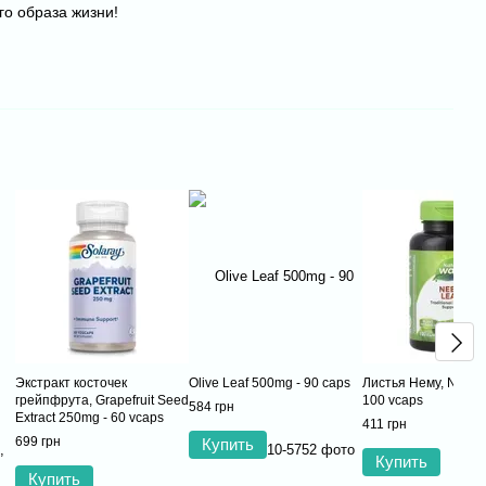
го образа жизни!
Экстракт косточек
Olive Leaf 500mg - 90 caps
Листья Нему, Neem 
грейпфрута, Grapefruit Seed
100 vcaps
584 грн
Extract 250mg - 60 vcaps
411 грн
699 грн
Купить
Купить
Купить