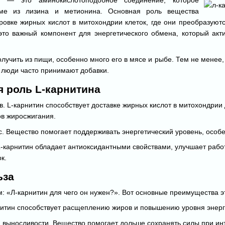
зме из лизина и метионина. Основная роль вещества
ровке жирных кислот в митохондрии клеток, где они преобразуютс
это важный компонент для энергетического обмена, который ак
лучить из пищи, особенно много его в мясе и рыбе. Тем не менее,
у люди часто принимают добавки.
 роль L-карнитина
. L-карнитин способствует доставке жирных кислот в митохондрии 
в жиросжигания.
. Вещество помогает поддерживать энергетический уровень, особе
-карнитин обладает антиоксидантными свойствами, улучшает работ
к.
ьза
: «Л-карнитин для чего он нужен?». Вот основные преимущества э
нитин способствует расщеплению жиров и повышению уровня энерг
 выносливости. Вещество помогает дольше сохранять силы при ин