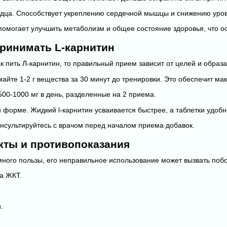
дца. Способствует укреплению сердечной мышцы и снижению уров
помогает улучшить метаболизм и общее состояние здоровья, что о
принимать L-карнитин
к пить Л-карнитин, то правильный прием зависит от целей и образа
айте 1-2 г вещества за 30 минут до тренировки. Это обеспечит м
500-1000 мг в день, разделенные на 2 приема.
й форме. Жидкий l-карнитин усваивается быстрее, а таблетки удобн
нсультируйтесь с врачом перед началом приема добавок.
ты и противопоказания
ного пользы, его неправильное использование может вызвать поб
а ЖКТ.
.