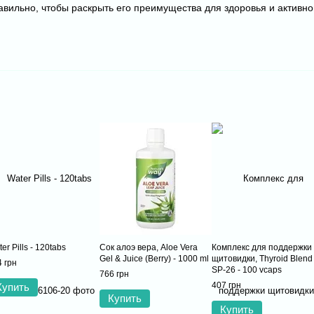
авильно, чтобы раскрыть его преимущества для здоровья и активно
er Pills - 120tabs
Сок алоэ вера, Aloe Vera
Комплекс для поддержки
Gel & Juice (Berry) - 1000 ml
щитовидки, Thyroid Blend
 грн
SP-26 - 100 vcaps
766 грн
407 грн
Купить
Купить
Купить