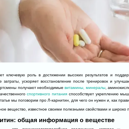
ет ключевую роль в достижении высоких результатов и подде
ие затраты, ускоряет восстановление после тренировок и улучш
портсмены получают необходимые
витамины, минералы
, аминокисл
ачественного
спортивного питания
способствует укреплению мыш
статье мы поговорим про Л-карнитин, для чего он нужен и, как прав
ное вещество, известное своими полезными свойствами и широко 
нитин: общая информация о веществе
н) — это аминокислотоподобное соединение, которое