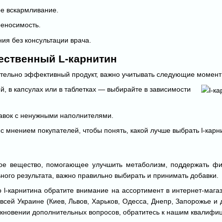
ое вскармливание.
еносимость.
ия без консультации врача.
ественный L-карнитин
ительно эффективный продукт, важно учитывать следующие момент
, в капсулах или в таблетках — выбирайте в зависимости
бавок с ненужными наполнителями.
с мнением покупателей, чтобы понять, какой лучше выбрать l-карн
ое вещество, помогающее улучшить метаболизм, поддержать физ
ного результата, важно правильно выбирать и принимать добавки.
о l-карнитина обратите внимание на ассортимент в интернет-мага
 всей Украине (Киев, Львов, Харьков, Одесса, Днепр, Запорожье и
икновении дополнительных вопросов, обратитесь к нашим квалифи