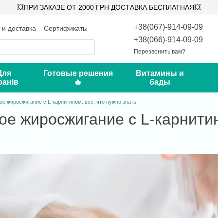
💥ПРИ ЗАКАЗЕ ОТ 2000 ГРН ДОСТАВКА БЕСПЛАТНАЯ💥
+38(067)-914-09-09
 и доставка
Сертификаты
такты
Блог
+38(066)-914-09-09
Перезвонить вам?
Для
Готовые решения
Витамины и
ранів
🔥
бады
е жиросжигание с L-карнитином: все, что нужно знать
е жиросжигание с L-карнитино