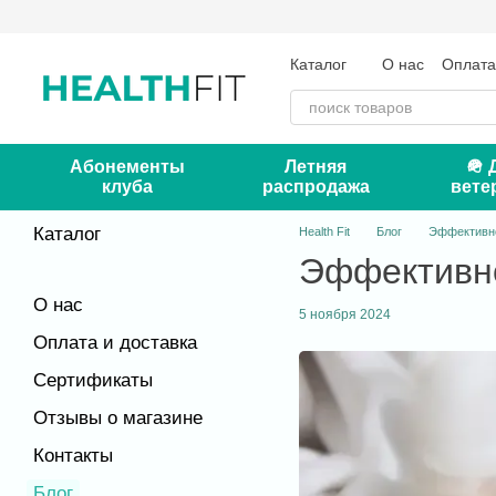
Перейти к основному контенту
Каталог
О нас
Оплата
Отзывы о магазине
Кон
Абонементы
Летняя
🪖 
клуба
распродажа
вете
Каталог
Health Fit
Блог
Эффективно
Эффективно
О нас
5 ноября 2024
Оплата и доставка
Сертификаты
Отзывы о магазине
Контакты
Блог