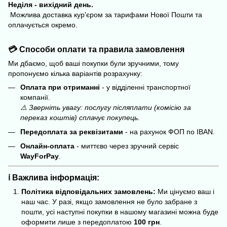
Неділя - вихідний день.
Можлива доставка кур'єром за тарифами Нової Пошти та
оплачується окремо.
💳 Способи оплати та правила замовлення
Ми дбаємо, щоб ваші покупки були зручними, тому
пропонуємо кілька варіантів розрахунку:
Оплата при отриманні
- у відділенні транспортної
компанії.
⚠️ Зверніть увагу: послугу післяплати (комісію за
переказ коштів) сплачує покупець.
Передоплата за реквізитами
- на рахунок ФОП по IBAN.
Онлайн-оплата
- миттєво через зручний сервіс
WayForPay
.
ℹ️ Важлива інформація:
Політика відповідальних замовлень:
Ми цінуємо ваш і
наш час. У разі, якщо замовлення не було забране з
пошти, усі наступні покупки в нашому магазині можна буде
оформити лише з передоплатою
100 грн
.