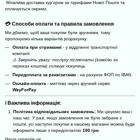
Можлива доставка кур'єром за тарифами Нової Пошти та
оплачується окремо.
💳 Способи оплати та правила замовлення
Ми дбаємо, щоб ваші покупки були зручними, тому
пропонуємо кілька варіантів розрахунку:
Оплата при отриманні
- у відділенні транспортної
компанії.
⚠️ Зверніть увагу: послугу післяплати (комісію за
переказ коштів) сплачує покупець.
Передоплата за реквізитами
- на рахунок ФОП по IBAN.
Онлайн-оплата
- миттєво через зручний сервіс
WayForPay
.
ℹ️ Важлива інформація:
Політика відповідальних замовлень:
Ми цінуємо ваш і
наш час. У разі, якщо замовлення не було забране з
пошти, усі наступні покупки в нашому магазині можна буде
оформити лише з передоплатою
100 грн
.
Наша гарантія це: