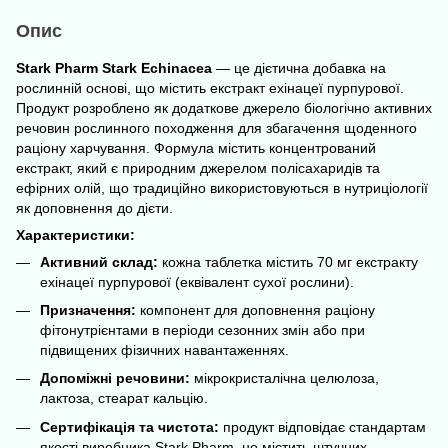
Опис
Stark Pharm Stark Echinacea
— це дієтична добавка на
рослинній основі, що містить екстракт ехінацеї пурпурової.
Продукт розроблено як додаткове джерело біологічно активних
речовин рослинного походження для збагачення щоденного
раціону харчування. Формула містить концентрований
екстракт, який є природним джерелом полісахаридів та
ефірних олій, що традиційно використовуються в нутриціології
як доповнення до дієти.
Характеристики:
Активний склад:
кожна таблетка містить 70 мг екстракту
ехінацеї пурпурової (еквівалент сухої рослини).
Призначення:
компонент для доповнення раціону
фітонутрієнтами в періоди сезонних змін або при
підвищених фізичних навантаженнях.
Допоміжні речовини:
мікрокристалічна целюлоза,
лактоза, стеарат кальцію.
Сертифікація та чистота:
продукт відповідає стандартам
якості виробника Stark Pharm, не містить штучних