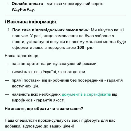
Онлайн-оплата
- миттєво через зручний сервіс
WayForPay
.
ℹ️ Важлива інформація:
Політика відповідальних замовлень:
Ми цінуємо ваш і
наш час. У разі, якщо замовлення не було забране з
пошти, усі наступні покупки в нашому магазині можна буде
оформити лише з передоплатою
100 грн
.
Наша гарантія це:
наш авторитет на ринку заслужений роками
тисячі клієнтів в Україні, як знак довіри
прямі поставки від виробників без посередників - гарантія
доступних цін.
наявність всіх необхідних
д
окументів в сертифікатів
від
виробників - гарантія якості.
Не знаєте, що обрати чи є запитання?
Наші спеціалісти проконсультують вас і підберуть для вас
добавки, відповідно до ваших цілей!