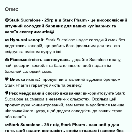
Опис
😋Stark Sucralose - 25гр від Stark Pharm - це високоякісний
штучний солодкий барвник для ваших кулінарних та
напоїв експериментів😋
🍬 Нульові калорії:
Stark Sucralose надає солодкий смак без
додаткових калорій, що робить його ідеальним для тих, хто
слідкує за вмістом цукру в їжі.
🍰 Різноманітність застосувань
: додайте Sucralose в каву,
чай, десерти, коктейлі та багато іншого, щоб надати їм
бажаний солодкий смак.
🧡 Висока якість:
продукт виготовлений відомим брендом
Stark Pharm і гарантує якість та безпеку.
🍭Рекомендований спосіб вживання:
викоримтовуйте Stark
Sucralose за смаком в невеликих кількостях. Оскільки цей
продукт дуже концентрований, вам може знадобитися менше,
ніж звичайного цукру, щоб додати солодкість до ваших страв
або напоїв.
🍬Stark Sucralose - 25 г від Stark Pharm - ваш вибір для
того, щоб надати солодкість своїм стравам і напоям без